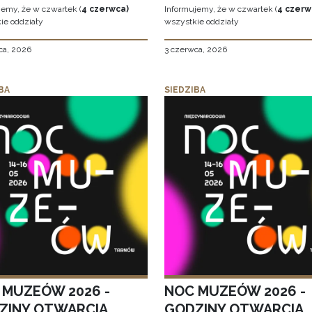
jemy, że w czwartek (
4 czerwca)
Informujemy, że w czwartek (
4 czerw
ie oddziały
wszystkie oddziały
ca, 2026
3 czerwca, 2026
BA
SIEDZIBA
 MUZEÓW 2026 -
NOC MUZEÓW 2026 -
ZINY OTWARCIA
GODZINY OTWARCIA