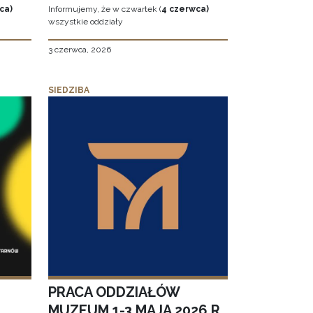
ca)
Informujemy, że w czwartek (
4 czerwca)
wszystkie oddziały
3 czerwca, 2026
SIEDZIBA
PRACA ODDZIAŁÓW
MUZEUM 1-3 MAJA 2026 R.