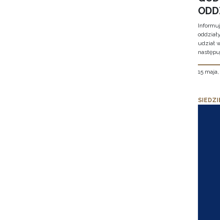
ODD
Informu
oddział
udział 
następu
15 maja
SIEDZI