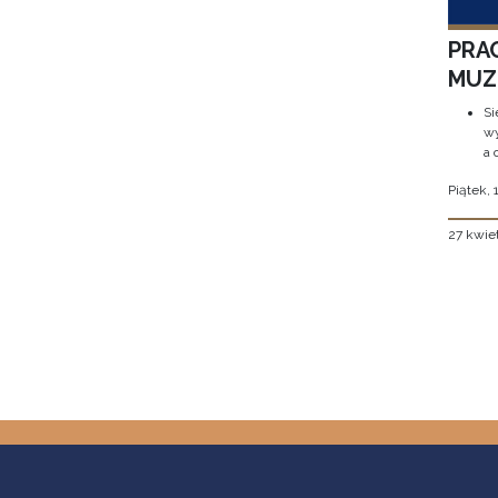
PRA
MUZE
Si
wy
a 
Piątek, 
27 kwie
Stron