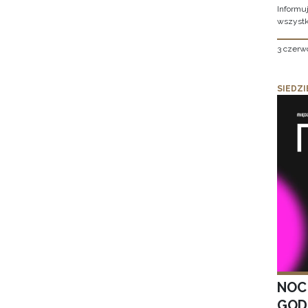
Informu
wszystk
3 czerw
SIEDZI
NOC
GOD