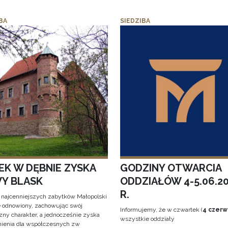
BA
SIEDZIBA
EK W DĘBNIE ZYSKA
GODZINY OTWARCIA
Y BLASK
ODDZIAŁÓW 4-5.06.2
R.
 najcenniejszych zabytków Małopolski
e odnowiony, zachowując swój
Informujemy, że w czwartek (
4 czerw
zny charakter, a jednocześnie zyska
wszystkie oddziały
ienia dla współczesnych zw