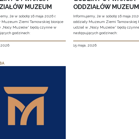
ZIAŁÓW MUZEUM
ODDZIAŁÓW MUZEUM
jemy, że w sobotę 16 maja 2026 r.
Informujemy, że w sobotę 16 maja 2026
y Muzeum Ziemi Tarnowskiej biorące
oddziały Muzeum Ziemi Tarnowskiej 
w „Nocy Muzeów” będą czynne w
udział w „Nocy Muzeów” będą czynn
jących godzinach:
następujących godzinach:
, 2026
15 maja, 2026
BA