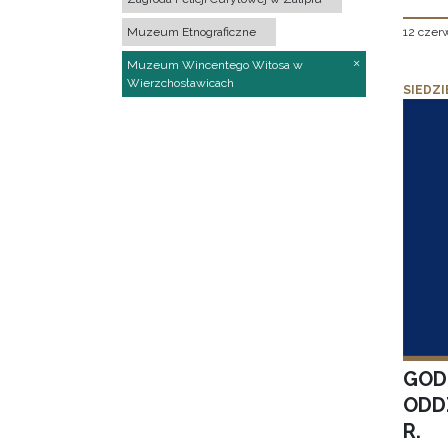
12 czer
Muzeum Etnograficzne
Muzeum Wincentego Witosa w
Wierzchosławicach
SIEDZI
GOD
ODD
R.