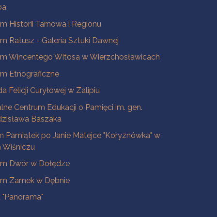
ba
 Historii Tarnowa i Regionu
 Ratusz - Galeria Sztuki Dawnej
m Wincentego Witosa w Wierzchosławicach
m Etnograficzne
a Felicji Curyłowej w Zalipiu
lne Centrum Edukacji o Pamięci im. gen.
dzisława Baszaka
 Pamiątek po Janie Matejce "Koryznówka" w
Wiśniczu
m Dwór w Dołędze
m Zamek w Dębnie
a "Panorama"