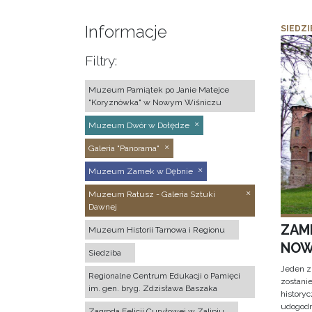
Informacje
SIEDZI
Filtry:
Muzeum Pamiątek po Janie Matejce
"Koryznówka" w Nowym Wiśniczu
Muzeum Dwór w Dołędze
Galeria "Panorama"
Muzeum Zamek w Dębnie
Muzeum Ratusz - Galeria Sztuki
Dawnej
ZAM
Muzeum Historii Tarnowa i Regionu
NOW
Siedziba
Jeden z
Regionalne Centrum Edukacji o Pamięci
zostani
im. gen. bryg. Zdzisława Baszaka
historyc
udogodn
Zagroda Felicji Curyłowej w Zalipiu