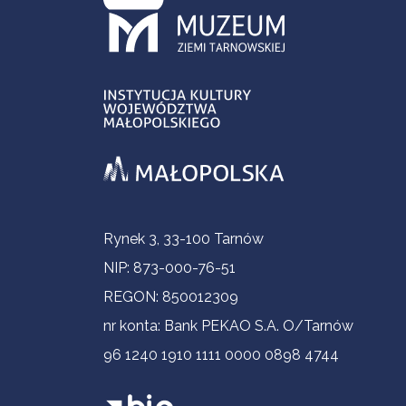
Informacje kontaktowe
Rynek 3, 33-100 Tarnów
NIP: 873-000-76-51
REGON: 850012309
nr konta: Bank PEKAO S.A. O/Tarnów
96 1240 1910 1111 0000 0898 4744