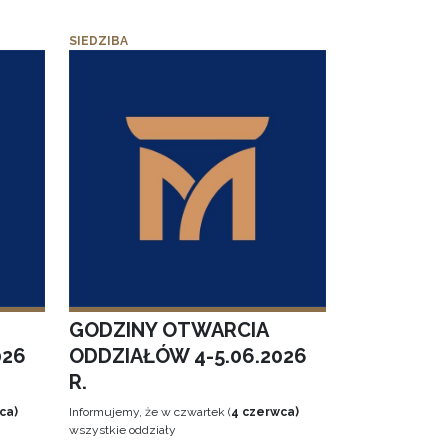
SIEDZIBA
GODZINY OTWARCIA
026
ODDZIAŁÓW 4-5.06.2026
R.
ca)
Informujemy, że w czwartek (
4 czerwca)
wszystkie oddziały