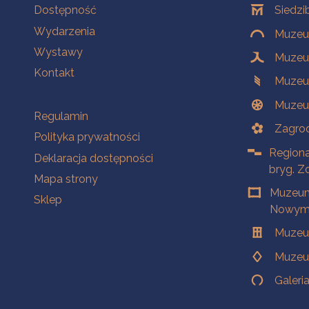
Na skróty
Oddziały
Dostępność
Siedzi
Wydarzenia
Muzeum
Wystawy
Muzeum
Kontakt
Muzeu
Muzeu
Na skróty
Regulamin
Zagrod
Polityka prywatności
Regiona
Deklaracja dostępności
bryg. Z
Mapa strony
Muzeum
Sklep
Nowym 
Muzeu
Muzeu
Galeri