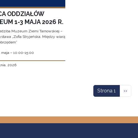
CA ODDZIAŁÓW
UM 1-3 MAJA 2026 R.
edziba Muzeum Ziemi Tarnowskiej –
stawa „Zofia Stryjeńska. Między wiarą
obrzędem”
1 maja – 10:00-15:00
tnia, 2026
icowanie
Nastę
Strona 1
››