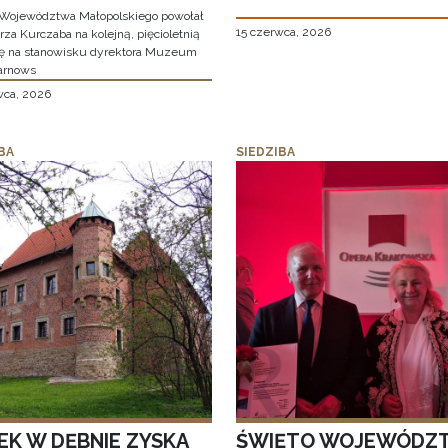
Województwa Małopolskiego powołał
15 czerwca, 2026
za Kurczaba na kolejną, pięcioletnią
ę na stanowisku dyrektora Muzeum
arnows
wca, 2026
BA
SIEDZIBA
EK W DĘBNIE ZYSKA
ŚWIĘTO WOJEWÓDZ