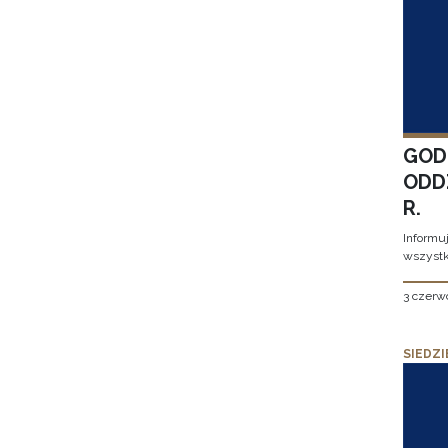
GOD
ODD
R.
Informu
wszystk
3 czerw
SIEDZI