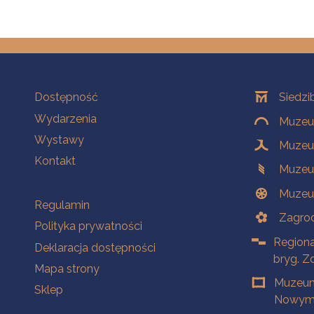
Na skróty
Oddziały
Dostępność
Siedzi
Wydarzenia
Muzeum
Wystawy
Muzeum
Kontakt
Muzeu
Muzeu
Na skróty
Regulamin
Zagrod
Polityka prywatności
Regiona
Deklaracja dostępności
bryg. Z
Mapa strony
Muzeum
Sklep
Nowym 