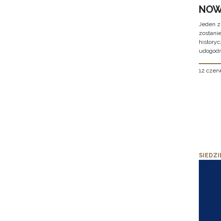
NOW
Jeden z
zostani
historyc
udogodn
12 czer
SIEDZI