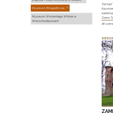
Zarząd 
Muzeum Etnograficzne
Kazimier
kadencj
Muzeum Wincentego Witosa w
Ziemi T
Wierzchosławicach
18 czer
SIEDZI
ZAM