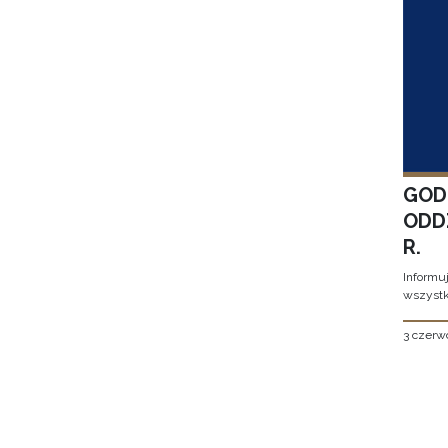
GOD
ODD
R.
Informu
wszystk
3 czerw
Stron