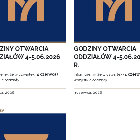
ZINY OTWARCIA
GODZINY OTWARCIA
ZIAŁÓW 4-5.06.2026
ODDZIAŁÓW 4-5.06.2
R.
jemy, że w czwartek (
4 czerwca)
Informujemy, że w czwartek (
4 czerw
ie oddziały
wszystkie oddziały
ca, 2026
3 czerwca, 2026
BA