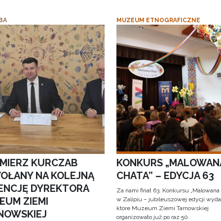
BA
MUZEUM ETNOGRAFICZNE
IMIERZ KURCZAB
KONKURS „MALOWAN
OŁANY NA KOLEJNĄ
CHATA” – EDYCJA 63
ENCJĘ DYREKTORA
Za nami finał 63. Konkursu „Malowana
EUM ZIEMI
w Zalipiu – jubileuszowej edycji wyda
które Muzeum Ziemi Tarnowskiej
NOWSKIEJ
organizowało już po raz 50.