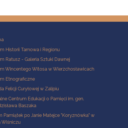
ba
 Historii Tarnowa i Regionu
 Ratusz - Galeria Sztuki Dawnej
m Wincentego Witosa w Wierzchosławicach
m Etnograficzne
a Felicji Curyłowej w Zalipiu
lne Centrum Edukacji o Pamięci im. gen.
dzisława Baszaka
 Pamiątek po Janie Matejce "Koryznówka" w
Wiśniczu