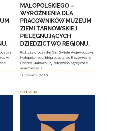
MAŁOPOLSKIEGO –
WYRÓŻNIENIA DLA
EUM
PRACOWNIKÓW MUZEUM
ZIEMI TARNOWSKIEJ
PIELĘGNUJĄCYCH
NU.
DZIEDZICTWO REGIONU.
wództwa
Podczas uroczystej Gali Święta Województwa
rwca w
Małopolskiego, która odbyła się 8 czerwca w
ższe
Operze Krakowskiej, wręczono najwyższe
wyróżnienia s
11 czerwca, 2026
SIEDZIBA