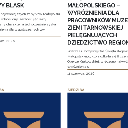
Y BLASK
MAŁOPOLSKIEGO –
WYRÓŻNIENIA DLA
 najcenniejszych zabytków Małopolski
PRACOWNIKÓW MUZ
e odnowiony, zachowując swój
zny charakter, a jednocześnie zyska
ZIEMI TARNOWSKIEJ
ienia dla współczesnych zw
PIELĘGNUJĄCYCH
wca, 2026
DZIEDZICTWO REGIO
Podczas uroczystej Gali Święta Woje
Małopolskiego, która odbyła się 8 cze
Operze Krakowskiej, wręczono najwy
wyróżnienia s
11 czerwca, 2026
BA
SIEDZIBA