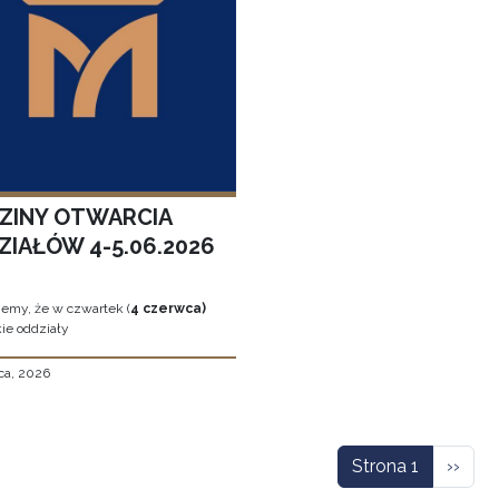
ZINY OTWARCIA
ZIAŁÓW 4-5.06.2026
jemy, że w czwartek (
4 czerwca)
ie oddziały
ca, 2026
icowanie
Nastę
Strona 1
››