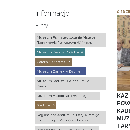
Informacje
SIEDZI
Filtry:
Muzeum Pamiątek po Janie Matejce
"Koryznówka" w Nowym Wiśniczu
Muzeum Dwór w Dołędze
Galeria "Panorama"
Muzeum Zamek w Dębnie
Muzeum Ratusz - Galeria Sztuki
Dawnej
KAZ
Muzeum Historii Tarnowa i Regionu
POW
Siedziba
KAD
Regionalne Centrum Edukacji o Pamięci
MUZ
im. gen. bryg. Zdzisława Baszaka
TAR
Zagroda Felicji Curyłowej w Zalipiu