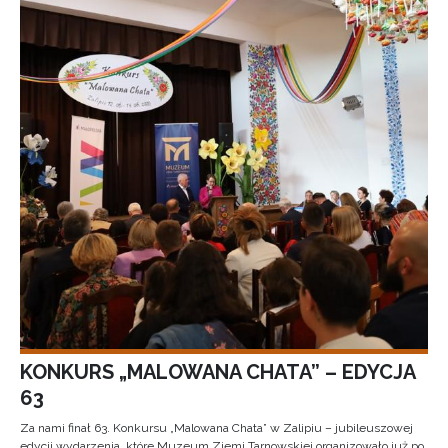
KONKURS „MALOWANA CHATA” – EDYCJA
63
Za nami finał 63. Konkursu „Malowana Chata” w Zalipiu – jubileuszowej
edycji wydarzenia, które Muzeum Ziemi Tarnowskiej organizowało już po