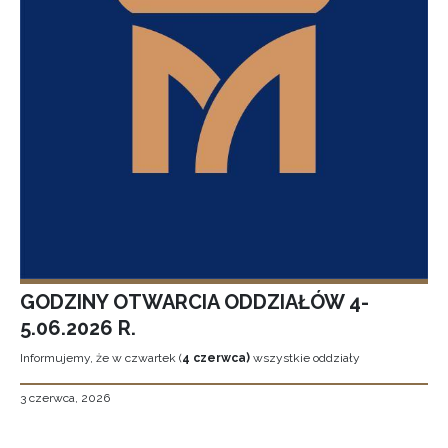
GODZINY OTWARCIA ODDZIAŁÓW 4-
5.06.2026 R.
Informujemy, że w czwartek (
4 czerwca)
wszystkie oddziały
3 czerwca, 2026