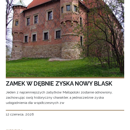
ZAMEK W DĘBNIE ZYSKA NOWY BLASK
Jeden z najcenniejszych zabytków Małopolski zostanie odnowiony,
zachowując swój historyczny charakter, a jednocześnie zyska
udogodnienia dla współczesnych zw
12 czerwca, 2026