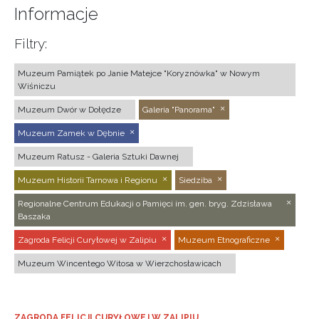
Informacje
Filtry:
Muzeum Pamiątek po Janie Matejce "Koryznówka" w Nowym
Wiśniczu
Muzeum Dwór w Dołędze
Galeria "Panorama"
Muzeum Zamek w Dębnie
Muzeum Ratusz - Galeria Sztuki Dawnej
Muzeum Historii Tarnowa i Regionu
Siedziba
Regionalne Centrum Edukacji o Pamięci im. gen. bryg. Zdzisława
Baszaka
Zagroda Felicji Curyłowej w Zalipiu
Muzeum Etnograficzne
Muzeum Wincentego Witosa w Wierzchosławicach
ZAGRODA FELICJI CURYŁOWEJ W ZALIPIU