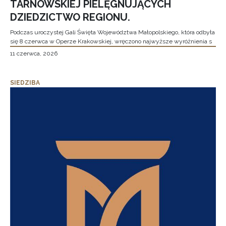
TARNOWSKIEJ PIELĘGNUJĄCYCH
DZIEDZICTWO REGIONU.
Podczas uroczystej Gali Święta Województwa Małopolskiego, która odbyła
się 8 czerwca w Operze Krakowskiej, wręczono najwyższe wyróżnienia s
11 czerwca, 2026
SIEDZIBA