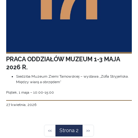
PRACA ODDZIAŁÓW MUZEUM 1-3 MAJA
2026 R.
Siedziba Muzeum Ziemi Tarnowskiej – wystawa „Zofia Stryjeńska.
Między wiarą a obrzędem”
Piątek, 1 maja – 10:00-15:00
27 kwietnia, 2026
Stronicowanie
Poprzednia strona
Następna strona
‹‹
Strona 2
››