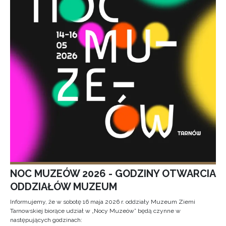
NOC MUZEÓW 2026 - GODZINY OTWARCIA
ODDZIAŁÓW MUZEUM
Informujemy, że w sobotę 16 maja 2026 r. oddziały Muzeum Ziemi
Tarnowskiej biorące udział w „Nocy Muzeów” będą czynne w
następujących godzinach: