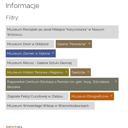
Informacje
Filtry:
Muzeum Pamiątek po Janie Matejce "Koryznówka" w Nowym
Wiśniczu
Muzeum Dwór w Dołędze
Galeria "Panorama"
Muzeum Zamek w Dębnie
Muzeum Ratusz - Galeria Sztuki Dawnej
Muzeum Historii Tarnowa i Regionu
Siedziba
Regionalne Centrum Edukacji o Pamięci im. gen. bryg. Zdzisława
Baszaka
Zagroda Felicji Curyłowej w Zalipiu
Muzeum Etnograficzne
Muzeum Wincentego Witosa w Wierzchosławicach
SIEDZIBA