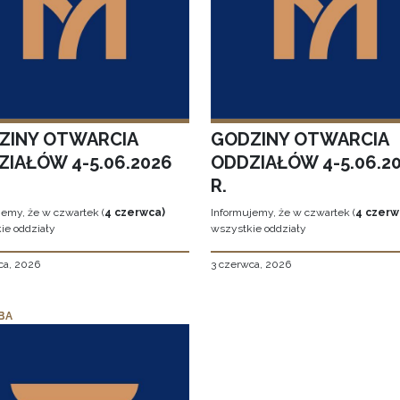
ZINY OTWARCIA
GODZINY OTWARCIA
ZIAŁÓW 4-5.06.2026
ODDZIAŁÓW 4-5.06.2
R.
jemy, że w czwartek (
4 czerwca)
Informujemy, że w czwartek (
4 czerw
ie oddziały
wszystkie oddziały
ca, 2026
3 czerwca, 2026
BA