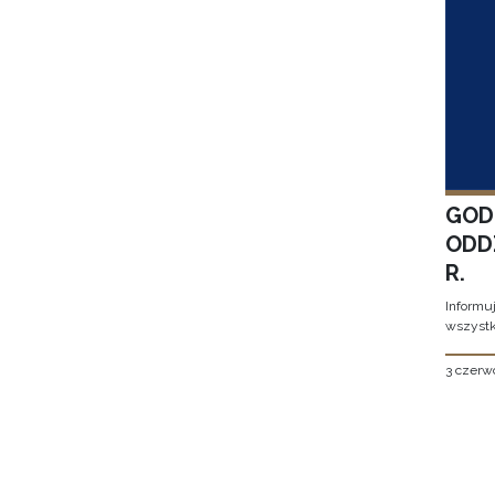
GOD
ODD
R.
Informu
wszystk
3 czerw
Stron