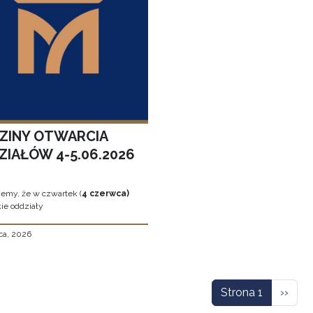
ZINY OTWARCIA
ZIAŁÓW 4-5.06.2026
jemy, że w czwartek (
4 czerwca)
ie oddziały
ca, 2026
icowanie
Nastę
Strona 1
››