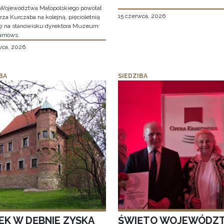
Województwa Małopolskiego powołał
15 czerwca, 2026
za Kurczaba na kolejną, pięcioletnią
ę na stanowisku dyrektora Muzeum
arnows
wca, 2026
BA
SIEDZIBA
EK W DĘBNIE ZYSKA
ŚWIĘTO WOJEWÓDZ