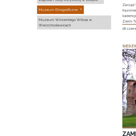
Zarząd 
Muzeum Etnograficzne
Kazimier
kadencj
Muzeum Wincentego Witosa w
Ziemi T
Wierzchosławicach
18 czer
SIEDZI
ZAM