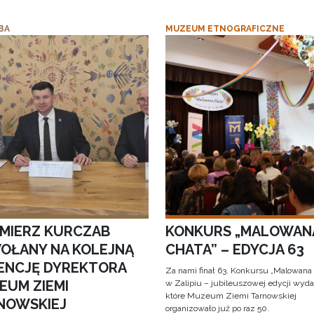
BA
MUZEUM ETNOGRAFICZNE
IMIERZ KURCZAB
KONKURS „MALOWAN
OŁANY NA KOLEJNĄ
CHATA” – EDYCJA 63
ENCJĘ DYREKTORA
Za nami finał 63. Konkursu „Malowana
EUM ZIEMI
w Zalipiu – jubileuszowej edycji wyda
które Muzeum Ziemi Tarnowskiej
NOWSKIEJ
organizowało już po raz 50.