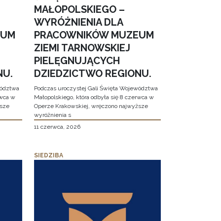
MAŁOPOLSKIEGO –
WYRÓŻNIENIA DLA
EUM
PRACOWNIKÓW MUZEUM
ZIEMI TARNOWSKIEJ
PIELĘGNUJĄCYCH
NU.
DZIEDZICTWO REGIONU.
wództwa
Podczas uroczystej Gali Święta Województwa
rwca w
Małopolskiego, która odbyła się 8 czerwca w
ższe
Operze Krakowskiej, wręczono najwyższe
wyróżnienia s
11 czerwca, 2026
SIEDZIBA