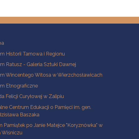
ba
 Historii Tarnowa i Regionu
 Ratusz - Galeria Sztuki Dawnej
m Wincentego Witosa w Wierzchosławicach
m Etnograficzne
a Felicji Curyłowej w Zalipiu
lne Centrum Edukacji o Pamięci im. gen.
dzisława Baszaka
 Pamiątek po Janie Matejce "Koryznówka" w
Wiśniczu