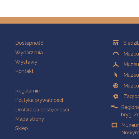
Na skróty
Oddziały
Dostępność
Siedzi
Wydarzenia
Muzeum
Wystawy
Muzeum
Kontakt
Muzeu
Muzeu
Na skróty
Regulamin
Zagrod
Polityka prywatności
Regiona
Deklaracja dostępności
bryg. Z
Mapa strony
Muzeum
Sklep
Nowym 