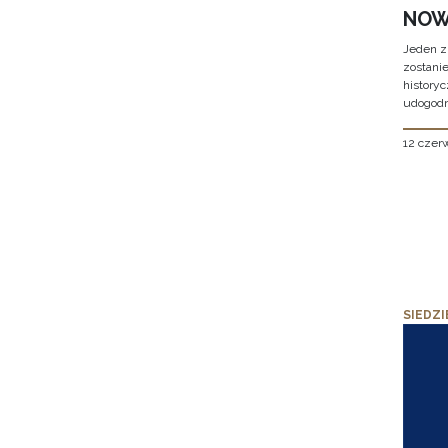
NOW
Jeden z
zostani
historyc
udogodn
12 czer
SIEDZI