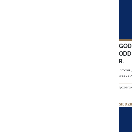
GOD
ODD
R.
Informu
wszystk
3 czerw
SIEDZI