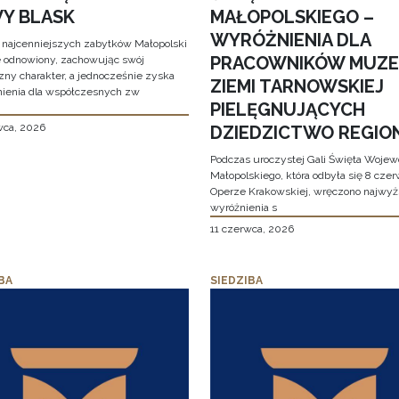
Y BLASK
MAŁOPOLSKIEGO –
WYRÓŻNIENIA DLA
 najcenniejszych zabytków Małopolski
PRACOWNIKÓW MUZ
e odnowiony, zachowując swój
zny charakter, a jednocześnie zyska
ZIEMI TARNOWSKIEJ
ienia dla współczesnych zw
PIELĘGNUJĄCYCH
wca, 2026
DZIEDZICTWO REGIO
Podczas uroczystej Gali Święta Woje
Małopolskiego, która odbyła się 8 cze
Operze Krakowskiej, wręczono najwy
wyróżnienia s
11 czerwca, 2026
BA
SIEDZIBA