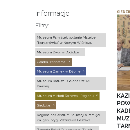
Informacje
SIEDZI
Filtry:
Muzeum Pamiątek po Janie Matejce
"Koryznówka" w Nowym Wiśniczu
Muzeum Dwór w Dołędze
Galeria "Panorama"
Muzeum Zamek w Dębnie
Muzeum Ratusz - Galeria Sztuki
Dawnej
KAZ
Muzeum Historii Tarnowa i Regionu
POW
Siedziba
KAD
Regionalne Centrum Edukacji o Pamięci
MUZ
im. gen. bryg. Zdzisława Baszaka
TAR
Zagroda Felicji Curyłowej w Zalipiu