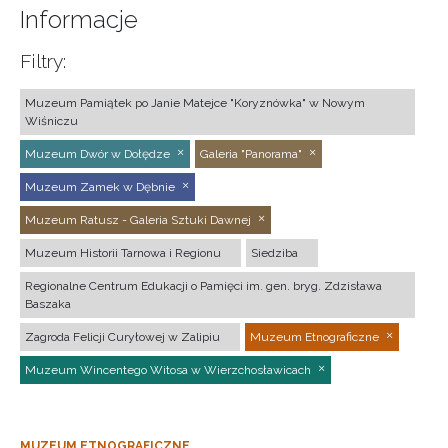
Informacje
Filtry:
Muzeum Pamiątek po Janie Matejce "Koryznówka" w Nowym
Wiśniczu
Muzeum Dwór w Dołędze
Galeria "Panorama"
Muzeum Zamek w Dębnie
Muzeum Ratusz - Galeria Sztuki Dawnej
Muzeum Historii Tarnowa i Regionu
Siedziba
Regionalne Centrum Edukacji o Pamięci im. gen. bryg. Zdzisława
Baszaka
Zagroda Felicji Curyłowej w Zalipiu
Muzeum Etnograficzne
Muzeum Wincentego Witosa w Wierzchosławicach
MUZEUM ETNOGRAFICZNE