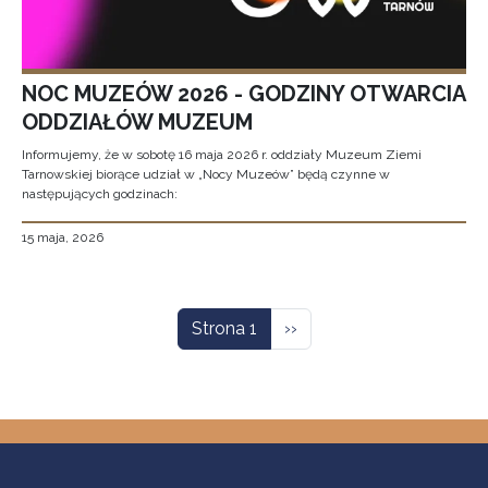
NOC MUZEÓW 2026 - GODZINY OTWARCIA
ODDZIAŁÓW MUZEUM
Informujemy, że w sobotę 16 maja 2026 r. oddziały Muzeum Ziemi
Tarnowskiej biorące udział w „Nocy Muzeów” będą czynne w
następujących godzinach:
15 maja, 2026
Stronicowanie
Następna strona
Strona 1
››