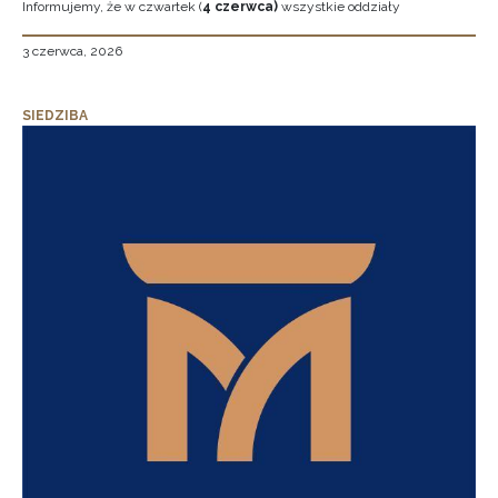
Informujemy, że w czwartek (
4 czerwca)
wszystkie oddziały
3 czerwca, 2026
SIEDZIBA