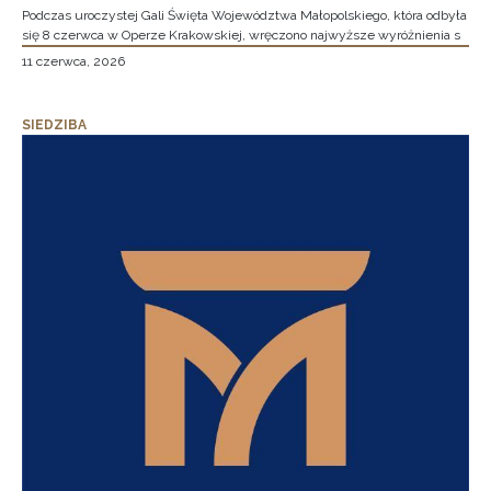
Podczas uroczystej Gali Święta Województwa Małopolskiego, która odbyła
się 8 czerwca w Operze Krakowskiej, wręczono najwyższe wyróżnienia s
11 czerwca, 2026
SIEDZIBA