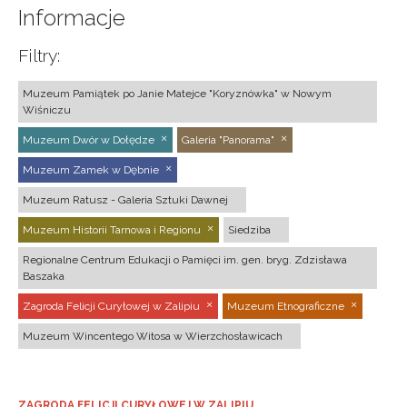
Informacje
Filtry:
Muzeum Pamiątek po Janie Matejce "Koryznówka" w Nowym
Wiśniczu
Muzeum Dwór w Dołędze
Galeria "Panorama"
Muzeum Zamek w Dębnie
Muzeum Ratusz - Galeria Sztuki Dawnej
Muzeum Historii Tarnowa i Regionu
Siedziba
Regionalne Centrum Edukacji o Pamięci im. gen. bryg. Zdzisława
Baszaka
Zagroda Felicji Curyłowej w Zalipiu
Muzeum Etnograficzne
Muzeum Wincentego Witosa w Wierzchosławicach
ZAGRODA FELICJI CURYŁOWEJ W ZALIPIU