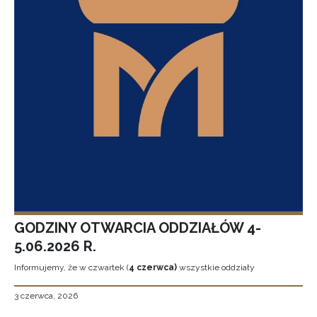
GODZINY OTWARCIA ODDZIAŁÓW 4-
5.06.2026 R.
Informujemy, że w czwartek (
4 czerwca)
wszystkie oddziały
3 czerwca, 2026