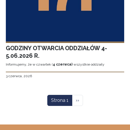
GODZINY OTWARCIA ODDZIAŁÓW 4-
5.06.2026 R.
Informujemy, że w czwartek (
4 czerwca)
wszystkie oddziały
3 czerwca, 2026
Stronicowanie
Następna strona
Strona 1
››