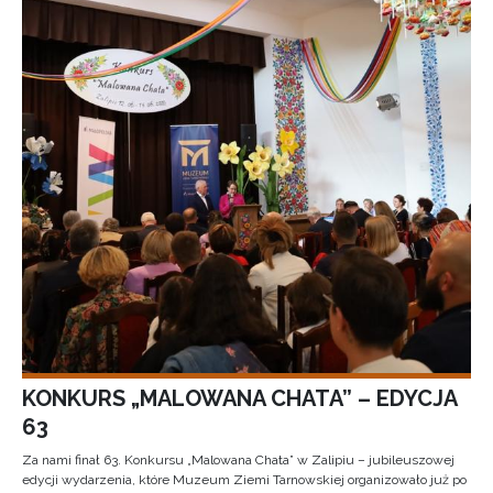
KONKURS „MALOWANA CHATA” – EDYCJA
63
Za nami finał 63. Konkursu „Malowana Chata” w Zalipiu – jubileuszowej
edycji wydarzenia, które Muzeum Ziemi Tarnowskiej organizowało już po