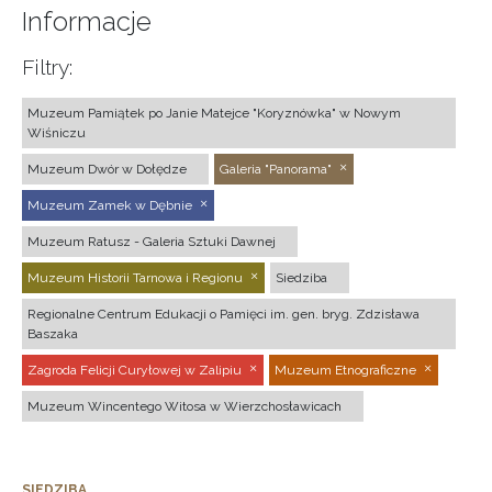
Informacje
Filtry:
Muzeum Pamiątek po Janie Matejce "Koryznówka" w Nowym
Wiśniczu
Muzeum Dwór w Dołędze
Galeria "Panorama"
Muzeum Zamek w Dębnie
Muzeum Ratusz - Galeria Sztuki Dawnej
Muzeum Historii Tarnowa i Regionu
Siedziba
Regionalne Centrum Edukacji o Pamięci im. gen. bryg. Zdzisława
Baszaka
Zagroda Felicji Curyłowej w Zalipiu
Muzeum Etnograficzne
Muzeum Wincentego Witosa w Wierzchosławicach
SIEDZIBA