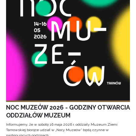
NOC MUZEÓW 2026 - GODZINY OTWARCIA
ODDZIAŁÓW MUZEUM
Informujemy, że w sobotę 16 maja 2026 r. oddziały Muzeum Ziemi
Tarnowskiej biorące udział w „Nocy Muzeów” będą czynne w
następujących godzinach: