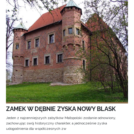
ZAMEK W DĘBNIE ZYSKA NOWY BLASK
Jeden z najcenniejszych zabytków Małopolski zostanie odnowiony,
zachowując swój historyczny charakter, a jednocześnie zyska
udogodnienia dla współczesnych zw