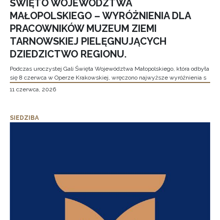
ŚWIĘTO WOJEWÓDZTWA
MAŁOPOLSKIEGO – WYRÓŻNIENIA DLA
PRACOWNIKÓW MUZEUM ZIEMI
TARNOWSKIEJ PIELĘGNUJĄCYCH
DZIEDZICTWO REGIONU.
Podczas uroczystej Gali Święta Województwa Małopolskiego, która odbyła
się 8 czerwca w Operze Krakowskiej, wręczono najwyższe wyróżnienia s
11 czerwca, 2026
SIEDZIBA