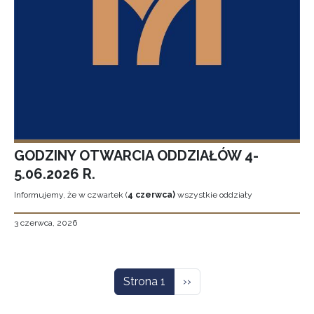
GODZINY OTWARCIA ODDZIAŁÓW 4-
5.06.2026 R.
Informujemy, że w czwartek (
4 czerwca)
wszystkie oddziały
3 czerwca, 2026
Stronicowanie
Następna strona
Strona 1
››