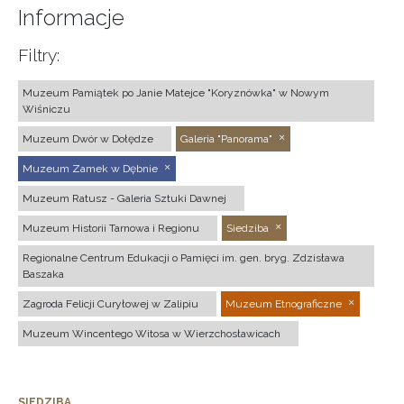
Informacje
Filtry:
Muzeum Pamiątek po Janie Matejce "Koryznówka" w Nowym
Wiśniczu
Muzeum Dwór w Dołędze
Galeria "Panorama"
Muzeum Zamek w Dębnie
Muzeum Ratusz - Galeria Sztuki Dawnej
Muzeum Historii Tarnowa i Regionu
Siedziba
Regionalne Centrum Edukacji o Pamięci im. gen. bryg. Zdzisława
Baszaka
Zagroda Felicji Curyłowej w Zalipiu
Muzeum Etnograficzne
Muzeum Wincentego Witosa w Wierzchosławicach
SIEDZIBA