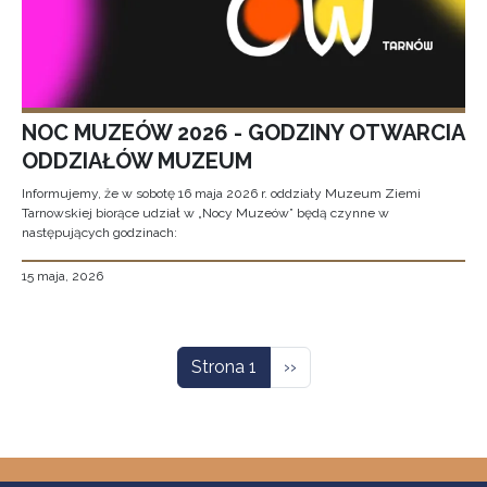
NOC MUZEÓW 2026 - GODZINY OTWARCIA
ODDZIAŁÓW MUZEUM
Informujemy, że w sobotę 16 maja 2026 r. oddziały Muzeum Ziemi
Tarnowskiej biorące udział w „Nocy Muzeów” będą czynne w
następujących godzinach:
15 maja, 2026
Stronicowanie
Następna strona
Strona 1
››