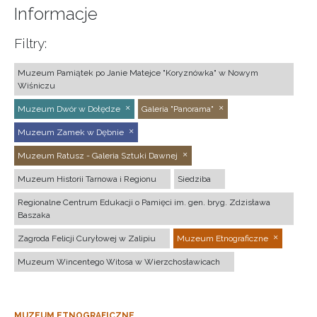
Informacje
Filtry:
Muzeum Pamiątek po Janie Matejce "Koryznówka" w Nowym
Wiśniczu
Muzeum Dwór w Dołędze
Galeria "Panorama"
Muzeum Zamek w Dębnie
Muzeum Ratusz - Galeria Sztuki Dawnej
Muzeum Historii Tarnowa i Regionu
Siedziba
Regionalne Centrum Edukacji o Pamięci im. gen. bryg. Zdzisława
Baszaka
Zagroda Felicji Curyłowej w Zalipiu
Muzeum Etnograficzne
Muzeum Wincentego Witosa w Wierzchosławicach
MUZEUM ETNOGRAFICZNE