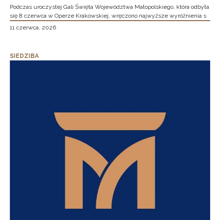
Podczas uroczystej Gali Święta Województwa Małopolskiego, która odbyła
się 8 czerwca w Operze Krakowskiej, wręczono najwyższe wyróżnienia s
11 czerwca, 2026
SIEDZIBA