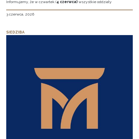
Informujemy, że w czwartek (
4 czerwca)
wszystkie oddziały
3 czerwca, 2026
SIEDZIBA