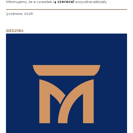
Informujemy, że w czwartek (
4 czerwca)
wszystkie oddziały
3 czerwca, 2026
SIEDZIBA