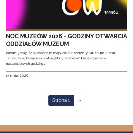
NOC MUZEÓW 2026 - GODZINY OTWARCIA
ODDZIAŁÓW MUZEUM
Informujemy, że w sobotę 16 maja 2026 r. oddziały Muzeum Ziemi
Tarnowskiej biorące udział w „Nocy Muzeów” będą czynne w
następujących godzinach:
15 maja, 2026
Stronicowanie
Następna strona
Strona 1
››