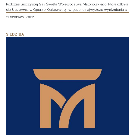
Podczas uroczystej Gali Święta Województwa Małopolskiego, która odbyła
się 8 czerwca w Operze Krakowskiej, wręczono najwyższe wyróżnienia s
11 czerwca, 2026
SIEDZIBA