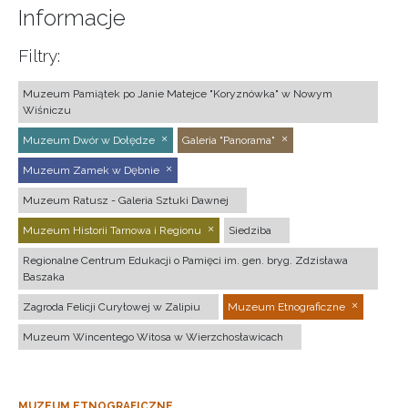
Informacje
Filtry:
Muzeum Pamiątek po Janie Matejce "Koryznówka" w Nowym
Wiśniczu
Muzeum Dwór w Dołędze
Galeria "Panorama"
Muzeum Zamek w Dębnie
Muzeum Ratusz - Galeria Sztuki Dawnej
Muzeum Historii Tarnowa i Regionu
Siedziba
Regionalne Centrum Edukacji o Pamięci im. gen. bryg. Zdzisława
Baszaka
Zagroda Felicji Curyłowej w Zalipiu
Muzeum Etnograficzne
Muzeum Wincentego Witosa w Wierzchosławicach
MUZEUM ETNOGRAFICZNE