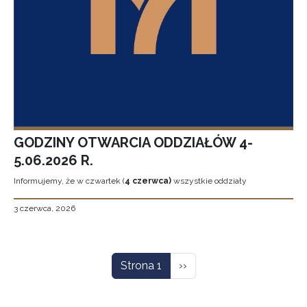
GODZINY OTWARCIA ODDZIAŁÓW 4-
5.06.2026 R.
Informujemy, że w czwartek (
4 czerwca)
wszystkie oddziały
3 czerwca, 2026
Stronicowanie
Następna strona
Strona 1
››