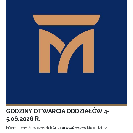
GODZINY OTWARCIA ODDZIAŁÓW 4-
5.06.2026 R.
Informujemy, że w czwartek (
4 czerwca)
wszystkie oddziały