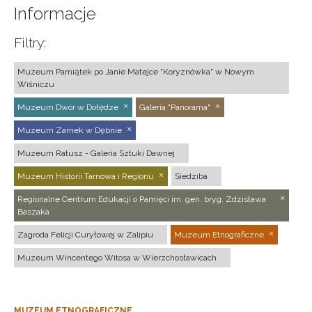
Informacje
Filtry:
Muzeum Pamiątek po Janie Matejce "Koryznówka" w Nowym
Wiśniczu
Muzeum Dwór w Dołędze
Galeria "Panorama"
Muzeum Zamek w Dębnie
Muzeum Ratusz - Galeria Sztuki Dawnej
Muzeum Historii Tarnowa i Regionu
Siedziba
Regionalne Centrum Edukacji o Pamięci im. gen. bryg. Zdzisława
Baszaka
Zagroda Felicji Curyłowej w Zalipiu
Muzeum Etnograficzne
Muzeum Wincentego Witosa w Wierzchosławicach
MUZEUM ETNOGRAFICZNE