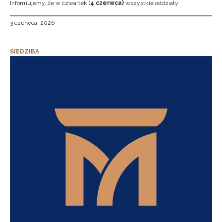
Informujemy, że w czwartek (
4 czerwca)
wszystkie oddziały
3 czerwca, 2026
SIEDZIBA