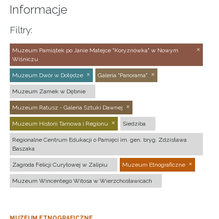
Informacje
Filtry:
Muzeum Pamiątek po Janie Matejce "Koryznówka" w Nowym
Wiśniczu
Muzeum Dwór w Dołędze
Galeria "Panorama"
Muzeum Zamek w Dębnie
Muzeum Ratusz - Galeria Sztuki Dawnej
Muzeum Historii Tarnowa i Regionu
Siedziba
Regionalne Centrum Edukacji o Pamięci im. gen. bryg. Zdzisława
Baszaka
Zagroda Felicji Curyłowej w Zalipiu
Muzeum Etnograficzne
Muzeum Wincentego Witosa w Wierzchosławicach
MUZEUM ETNOGRAFICZNE