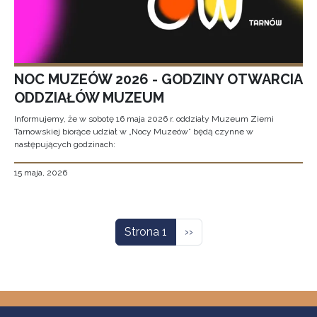
NOC MUZEÓW 2026 - GODZINY OTWARCIA
ODDZIAŁÓW MUZEUM
Informujemy, że w sobotę 16 maja 2026 r. oddziały Muzeum Ziemi
Tarnowskiej biorące udział w „Nocy Muzeów” będą czynne w
następujących godzinach:
15 maja, 2026
Stronicowanie
Następna strona
Strona 1
››