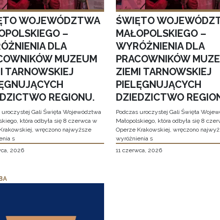
ĘTO WOJEWÓDZTWA
ŚWIĘTO WOJEWÓDZ
OPOLSKIEGO –
MAŁOPOLSKIEGO –
ÓŻNIENIA DLA
WYRÓŻNIENIA DLA
COWNIKÓW MUZEUM
PRACOWNIKÓW MUZ
MI TARNOWSKIEJ
ZIEMI TARNOWSKIEJ
LĘGNUJĄCYCH
PIELĘGNUJĄCYCH
EDZICTWO REGIONU.
DZIEDZICTWO REGIO
 uroczystej Gali Święta Województwa
Podczas uroczystej Gali Święta Woje
skiego, która odbyła się 8 czerwca w
Małopolskiego, która odbyła się 8 cze
Krakowskiej, wręczono najwyższe
Operze Krakowskiej, wręczono najwy
enia s
wyróżnienia s
wca, 2026
11 czerwca, 2026
BA