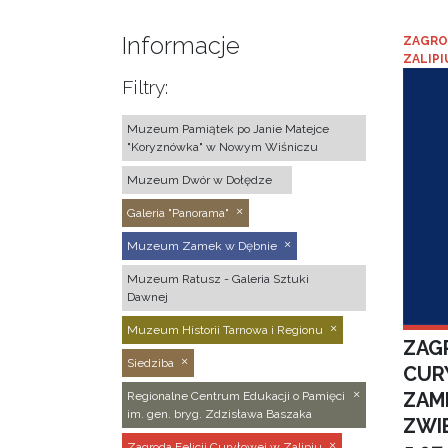
Informacje
ZAGRO
ZALIPI
Filtry:
Muzeum Pamiątek po Janie Matejce
"Koryznówka" w Nowym Wiśniczu
Muzeum Dwór w Dołędze
Galeria "Panorama"
Muzeum Zamek w Dębnie
Muzeum Ratusz - Galeria Sztuki
Dawnej
Muzeum Historii Tarnowa i Regionu
ZAGR
Siedziba
CUR
ZAM
Regionalne Centrum Edukacji o Pamięci
im. gen. bryg. Zdzisława Baszaka
ZWI
Zagroda Felicji Curyłowej w Zalipiu