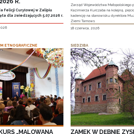
.2026 R.
Zarząd Województwa Małopolskiego p
 Felicji Curyłowej w Zalipiu
Kazimierza Kurczaba na kolejną, pięcio
ta dla zwiedzających 5.07.2026 r.
kadencję na stanowisku dyrektora M
Ziemi Tarnows
 2026
18 czerwca, 2026
M ETNOGRAFICZNE
SIEDZIBA
KURS „MALOWANA
ZAMEK W DĘBNIE ZYS