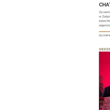
CHAT
Za nami
w Zalip
które M
organizo
15 czer
SIEDZI