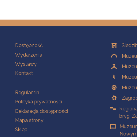
Na skróty
Oddziały
Dostępność
Siedzi
Wydarzenia
Muzeum
Wystawy
Muzeum
Kontakt
Muzeu
Muzeu
Na skróty
Regulamin
Zagrod
Polityka prywatności
Regiona
Deklaracja dostępności
bryg. Z
Mapa strony
Muzeum
Sklep
Nowym 