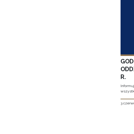
GOD
ODD
R.
Informu
wszystk
3 czerw
Stron