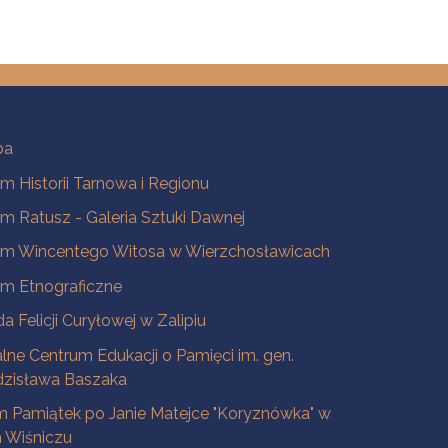
ba
 Historii Tarnowa i Regionu
 Ratusz - Galeria Sztuki Dawnej
m Wincentego Witosa w Wierzchosławicach
m Etnograficzne
a Felicji Curyłowej w Zalipiu
lne Centrum Edukacji o Pamięci im. gen.
dzisława Baszaka
 Pamiątek po Janie Matejce "Koryznówka" w
Wiśniczu