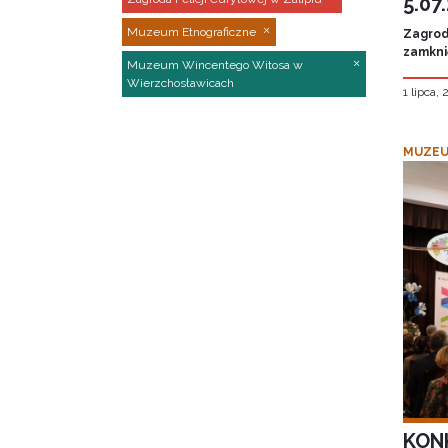
5.07
Muzeum Etnograficzne
Zagroda
zamknię
Muzeum Wincentego Witosa w
Wierzchosławicach
1 lipca,
MUZEU
KON