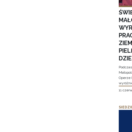
ŚWI
MAŁ
WYR
PRA
ZIE
PIE
DZI
Podczas
Małopol
Operze 
wyróżni
11 czer
SIEDZI