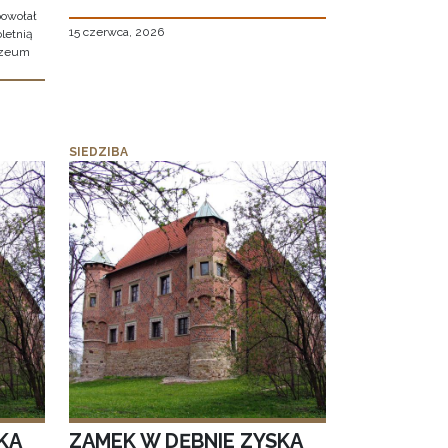
owołał
15 czerwca, 2026
letnią
uzeum
SIEDZIBA
KA
ZAMEK W DĘBNIE ZYSKA