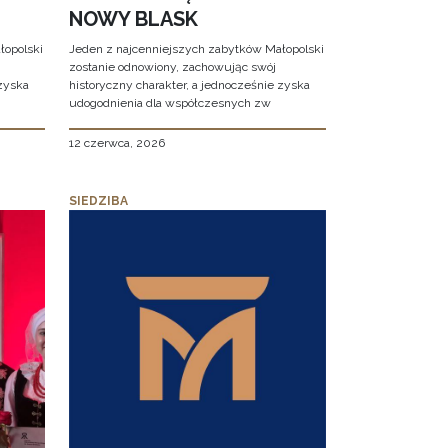
NOWY BLASK
łopolski
Jeden z najcenniejszych zabytków Małopolski
zostanie odnowiony, zachowując swój
 zyska
historyczny charakter, a jednocześnie zyska
udogodnienia dla współczesnych zw
12 czerwca, 2026
SIEDZIBA