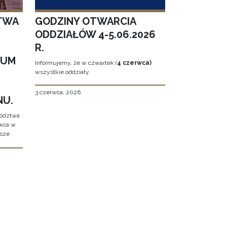
TWA
GODZINY OTWARCIA
ODDZIAŁÓW 4-5.06.2026
R.
EUM
Informujemy, że w czwartek (
4 czerwca)
wszystkie oddziały
3 czerwca, 2026
NU.
wództwa
rwca w
ższe