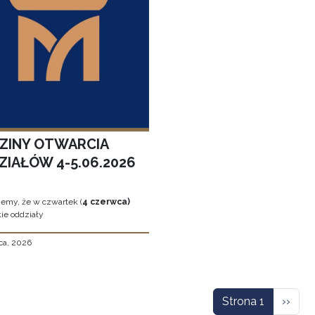
ZINY OTWARCIA
ZIAŁÓW 4-5.06.2026
jemy, że w czwartek (
4 czerwca)
ie oddziały
ca, 2026
icowanie
Nastę
Strona 1
››