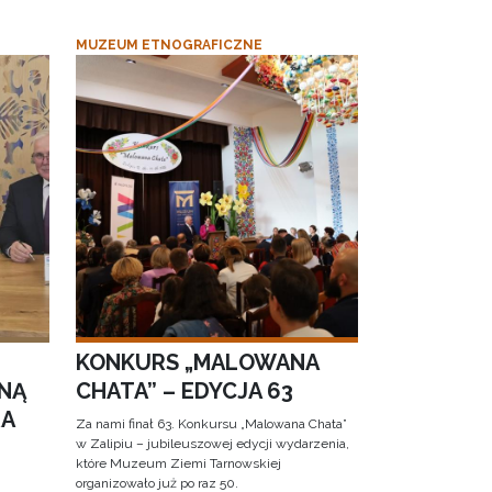
MUZEUM ETNOGRAFICZNE
KONKURS „MALOWANA
NĄ
CHATA” – EDYCJA 63
RA
Za nami finał 63. Konkursu „Malowana Chata”
w Zalipiu – jubileuszowej edycji wydarzenia,
które Muzeum Ziemi Tarnowskiej
organizowało już po raz 50.