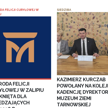
DA FELICJI CURYŁOWEJ W
SIEDZIBA
U
KAZIMIERZ KURCZAB
ODA FELICJI
POWOŁANY NA KOLEJ
YŁOWEJ W ZALIPIU
KADENCJĘ DYREKTO
KNIĘTA DLA
MUZEUM ZIEMI
EDZAJĄCYCH
TARNOWSKIEJ