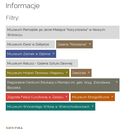
Informacje
Filtry:
Muzeum Pamiątek po Janie Matejce "Koryznówka" w Nowym
Wiśniczu
Muzeum Dwór w Dołędze
Galeria "Panorama"
Muzeum Zamek w Dębnie
Muzeum Ratusz - Galeria Sztuki Dawnej
Muzeum Historii Tarnowa i Regionu
Siedziba
Regionalne Centrum Edukacji o Pamięci im. gen. bryg. Zdzisława
Baszaka
Zagroda Felicji Curyłowej w Zalipiu
Muzeum Etnograficzne
Muzeum Wincentego Witosa w Wierzchosławicach
SIEDZIBA