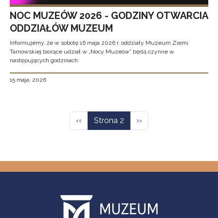
NOC MUZEÓW 2026 - GODZINY OTWARCIA
ODDZIAŁÓW MUZEUM
Informujemy, że w sobotę 16 maja 2026 r. oddziały Muzeum Ziemi
Tarnowskiej biorące udział w „Nocy Muzeów” będą czynne w
następujących godzinach:
15 maja, 2026
Stronicowanie
Poprzednia strona
Następna strona
‹‹
Strona 2
››