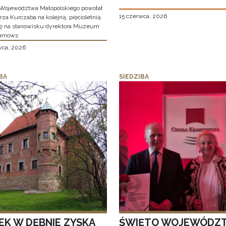
Województwa Małopolskiego powołał
15 czerwca, 2026
za Kurczaba na kolejną, pięcioletnią
ę na stanowisku dyrektora Muzeum
arnows
wca, 2026
BA
SIEDZIBA
EK W DĘBNIE ZYSKA
ŚWIĘTO WOJEWÓDZ