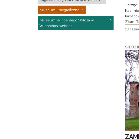
Zarząd 
Muzeum Etnograficzne
Kazimier
kadencj
Muzeum Wincentego Witosa w
Ziemi T
Wierzchosławicach
18 czer
SIEDZI
ZAM