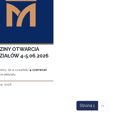
ZINY OTWARCIA
ZIAŁÓW 4-5.06.2026
jemy, że w czwartek (
4 czerwca)
ie oddziały
ca, 2026
icowanie
Nastę
Strona 1
››