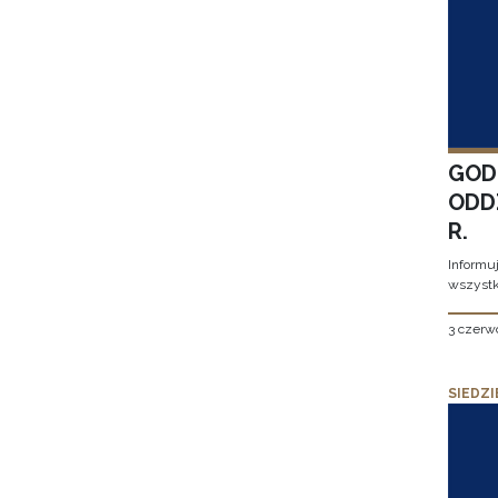
GOD
ODD
R.
Informu
wszystk
3 czerw
SIEDZI