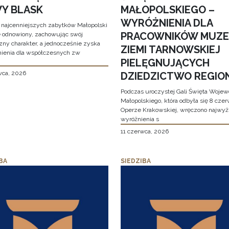
Y BLASK
MAŁOPOLSKIEGO –
WYRÓŻNIENIA DLA
 najcenniejszych zabytków Małopolski
PRACOWNIKÓW MUZ
e odnowiony, zachowując swój
zny charakter, a jednocześnie zyska
ZIEMI TARNOWSKIEJ
ienia dla współczesnych zw
PIELĘGNUJĄCYCH
wca, 2026
DZIEDZICTWO REGIO
Podczas uroczystej Gali Święta Woje
Małopolskiego, która odbyła się 8 cze
Operze Krakowskiej, wręczono najwy
wyróżnienia s
11 czerwca, 2026
BA
SIEDZIBA