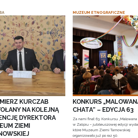
BA
MUZEUM ETNOGRAFICZNE
IMIERZ KURCZAB
KONKURS „MALOWAN
OŁANY NA KOLEJNĄ
CHATA” – EDYCJA 63
ENCJĘ DYREKTORA
Za nami finał 63. Konkursu „Malowana
EUM ZIEMI
w Zalipiu – jubileuszowej edycji wyda
które Muzeum Ziemi Tarnowskiej
NOWSKIEJ
organizowało już po raz 50.