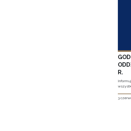
GOD
ODD
R.
Informu
wszystk
3 czerw
Stron