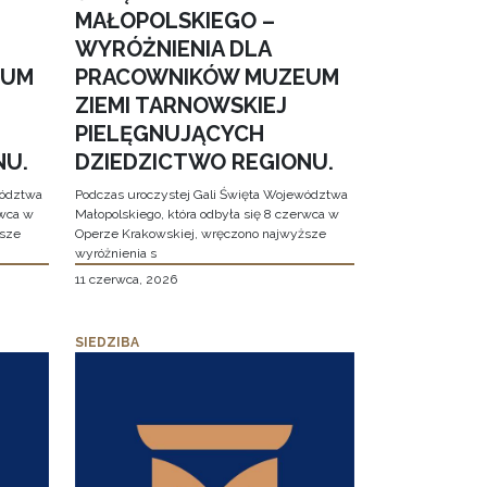
MAŁOPOLSKIEGO –
WYRÓŻNIENIA DLA
EUM
PRACOWNIKÓW MUZEUM
ZIEMI TARNOWSKIEJ
PIELĘGNUJĄCYCH
NU.
DZIEDZICTWO REGIONU.
wództwa
Podczas uroczystej Gali Święta Województwa
rwca w
Małopolskiego, która odbyła się 8 czerwca w
ższe
Operze Krakowskiej, wręczono najwyższe
wyróżnienia s
11 czerwca, 2026
SIEDZIBA