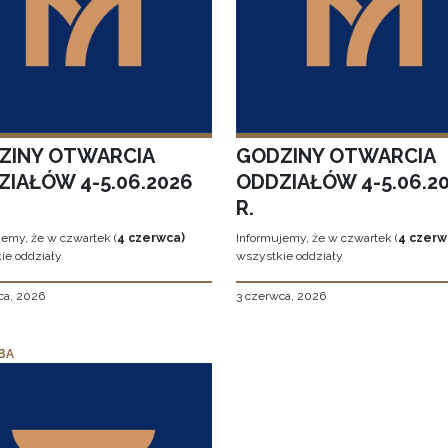
ZINY OTWARCIA
GODZINY OTWARCIA
ZIAŁÓW 4-5.06.2026
ODDZIAŁÓW 4-5.06.2
R.
jemy, że w czwartek (
4 czerwca)
Informujemy, że w czwartek (
4 czerw
ie oddziały
wszystkie oddziały
ca, 2026
3 czerwca, 2026
BA