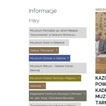
Informacje
SIEDZI
Filtry:
Muzeum Pamiątek po Janie Matejce
"Koryznówka" w Nowym Wiśniczu
Muzeum Dwór w Dołędze
Galeria "Panorama"
Muzeum Zamek w Dębnie
Muzeum Ratusz - Galeria Sztuki
Dawnej
KAZ
Muzeum Historii Tarnowa i Regionu
POW
Siedziba
KAD
Regionalne Centrum Edukacji o Pamięci
MUZ
im. gen. bryg. Zdzisława Baszaka
TAR
Zagroda Felicji Curyłowej w Zalipiu