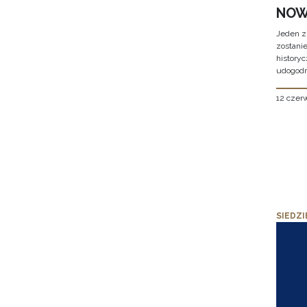
NOW
Jeden z
zostani
historyc
udogodn
12 czer
SIEDZI