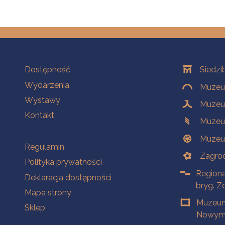
Na skróty
Oddziały
Dostępność
Siedzi
Wydarzenia
Muzeum
Wystawy
Muzeum
Kontakt
Muzeu
Muzeu
Na skróty
Regulamin
Zagrod
Polityka prywatności
Regiona
Deklaracja dostępności
bryg. Z
Mapa strony
Muzeum
Sklep
Nowym 