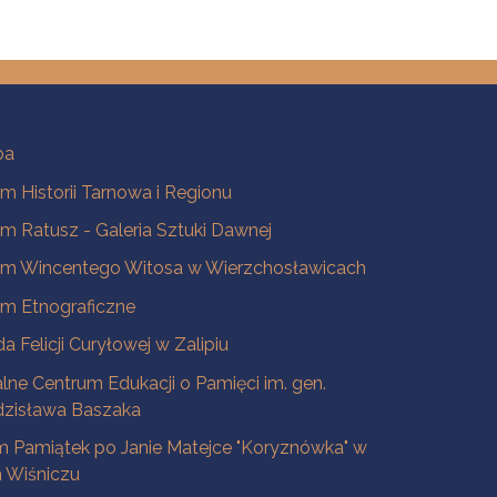
ba
 Historii Tarnowa i Regionu
 Ratusz - Galeria Sztuki Dawnej
m Wincentego Witosa w Wierzchosławicach
m Etnograficzne
a Felicji Curyłowej w Zalipiu
lne Centrum Edukacji o Pamięci im. gen.
dzisława Baszaka
 Pamiątek po Janie Matejce "Koryznówka" w
Wiśniczu