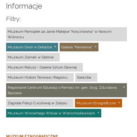
Informacje
Filtry:
Muzeum Pamiątek po Janie Matejce "Koryznówka" w Nowym
Wiśniczu
Muzeum Dwór w Dołędze
Galeria "Panorama"
Muzeum Zamek w Dębnie
Muzeum Ratusz - Galeria Sztuki Dawnej
Muzeum Historii Tarnowa i Regionu
Siedziba
Regionalne Centrum Edukacji o Pamięci im. gen. bryg. Zdzisława
Baszaka
Zagroda Felicji Curyłowej w Zalipiu
Muzeum Etnograficzne
Muzeum Wincentego Witosa w Wierzchosławicach
MUZEUM ETNOGRAFICZNE