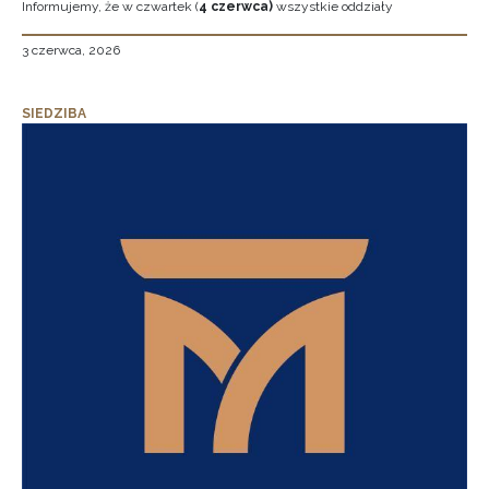
Informujemy, że w czwartek (
4 czerwca)
wszystkie oddziały
3 czerwca, 2026
SIEDZIBA