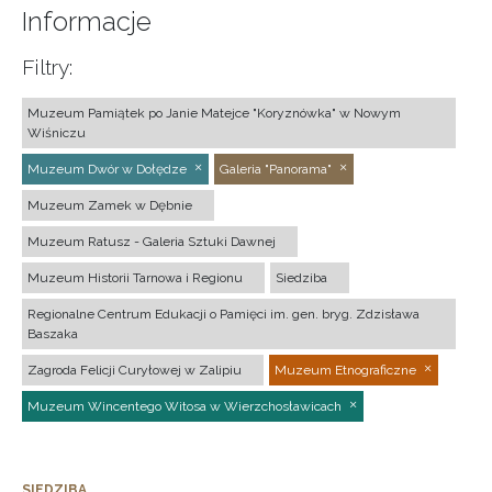
Informacje
Filtry:
Muzeum Pamiątek po Janie Matejce "Koryznówka" w Nowym
Wiśniczu
Muzeum Dwór w Dołędze
Galeria "Panorama"
Muzeum Zamek w Dębnie
Muzeum Ratusz - Galeria Sztuki Dawnej
Muzeum Historii Tarnowa i Regionu
Siedziba
Regionalne Centrum Edukacji o Pamięci im. gen. bryg. Zdzisława
Baszaka
Zagroda Felicji Curyłowej w Zalipiu
Muzeum Etnograficzne
Muzeum Wincentego Witosa w Wierzchosławicach
SIEDZIBA