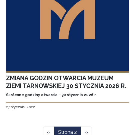
ZMIANA GODZIN OTWARCIA MUZEUM
ZIEMI TARNOWSKIEJ 30 STYCZNIA 2026 R.
Skrócone godziny otwarcia – 30 stycznia 2026 r.
27 stycznia, 2026
Stronicowanie
Poprzednia strona
Następna strona
‹‹
Strona 2
››