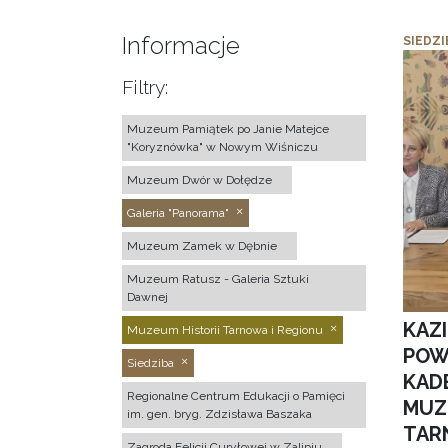
Informacje
SIEDZI
Filtry:
Muzeum Pamiątek po Janie Matejce
"Koryznówka" w Nowym Wiśniczu
Muzeum Dwór w Dołędze
Galeria "Panorama"
Muzeum Zamek w Dębnie
Muzeum Ratusz - Galeria Sztuki
Dawnej
KAZ
Muzeum Historii Tarnowa i Regionu
POW
Siedziba
KAD
Regionalne Centrum Edukacji o Pamięci
MUZ
im. gen. bryg. Zdzisława Baszaka
TAR
Zagroda Felicji Curyłowej w Zalipiu