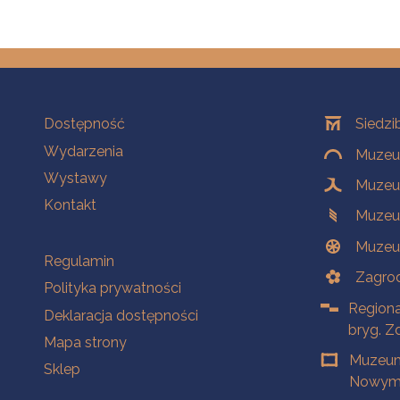
Na skróty
Oddziały
Dostępność
Siedzi
Wydarzenia
Muzeum
Wystawy
Muzeum
Kontakt
Muzeu
Muzeu
Na skróty
Regulamin
Zagrod
Polityka prywatności
Regiona
Deklaracja dostępności
bryg. Z
Mapa strony
Muzeum
Sklep
Nowym 