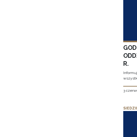
GOD
ODD
R.
Informu
wszystk
3 czerw
SIEDZI