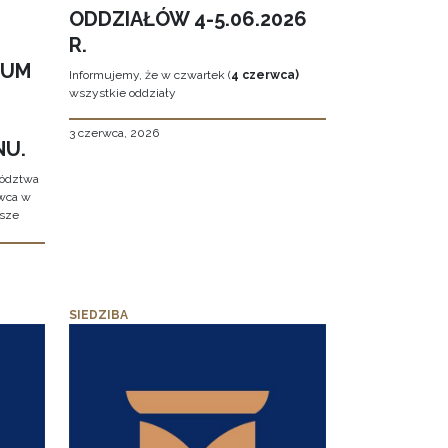
ODDZIAŁÓW 4-5.06.2026
R.
EUM
Informujemy, że w czwartek (
4 czerwca)
wszystkie oddziały
3 czerwca, 2026
NU.
wództwa
rwca w
ższe
SIEDZIBA