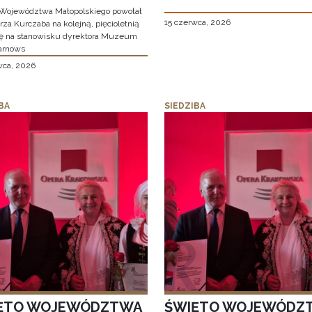
Województwa Małopolskiego powołał
15 czerwca, 2026
za Kurczaba na kolejną, pięcioletnią
ę na stanowisku dyrektora Muzeum
arnows
wca, 2026
BA
SIEDZIBA
ĘTO WOJEWÓDZTWA
ŚWIĘTO WOJEWÓDZ