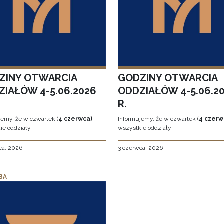
ZINY OTWARCIA
GODZINY OTWARCIA
ZIAŁÓW 4-5.06.2026
ODDZIAŁÓW 4-5.06.2
R.
jemy, że w czwartek (
4 czerwca)
Informujemy, że w czwartek (
4 czerw
ie oddziały
wszystkie oddziały
ca, 2026
3 czerwca, 2026
BA