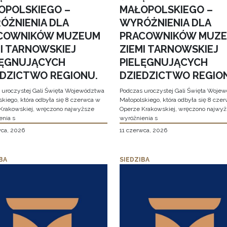
OPOLSKIEGO –
MAŁOPOLSKIEGO –
ÓŻNIENIA DLA
WYRÓŻNIENIA DLA
COWNIKÓW MUZEUM
PRACOWNIKÓW MUZ
MI TARNOWSKIEJ
ZIEMI TARNOWSKIEJ
LĘGNUJĄCYCH
PIELĘGNUJĄCYCH
EDZICTWO REGIONU.
DZIEDZICTWO REGIO
 uroczystej Gali Święta Województwa
Podczas uroczystej Gali Święta Woje
skiego, która odbyła się 8 czerwca w
Małopolskiego, która odbyła się 8 cze
Krakowskiej, wręczono najwyższe
Operze Krakowskiej, wręczono najwy
enia s
wyróżnienia s
wca, 2026
11 czerwca, 2026
BA
SIEDZIBA