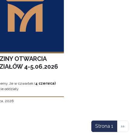
ZINY OTWARCIA
ZIAŁÓW 4-5.06.2026
jemy, że w czwartek (
4 czerwca)
ie oddziały
ca, 2026
icowanie
Nastę
Strona 1
››