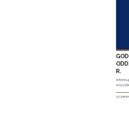
GOD
ODD
R.
Informu
wszystk
3 czerw
Stron