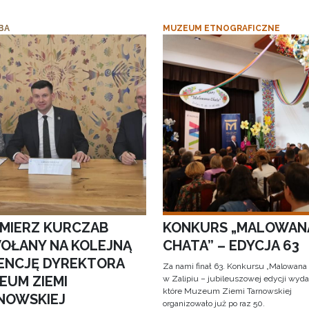
BA
MUZEUM ETNOGRAFICZNE
IMIERZ KURCZAB
KONKURS „MALOWAN
OŁANY NA KOLEJNĄ
CHATA” – EDYCJA 63
ENCJĘ DYREKTORA
Za nami finał 63. Konkursu „Malowana
EUM ZIEMI
w Zalipiu – jubileuszowej edycji wyda
które Muzeum Ziemi Tarnowskiej
NOWSKIEJ
organizowało już po raz 50.