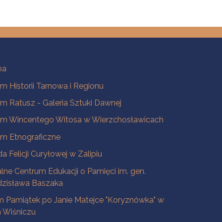
ba
 Historii Tarnowa i Regionu
 Ratusz - Galeria Sztuki Dawnej
m Wincentego Witosa w Wierzchosławicach
m Etnograficzne
a Felicji Curyłowej w Zalipiu
lne Centrum Edukacji o Pamięci im. gen.
dzisława Baszaka
 Pamiątek po Janie Matejce "Koryznówka" w
Wiśniczu