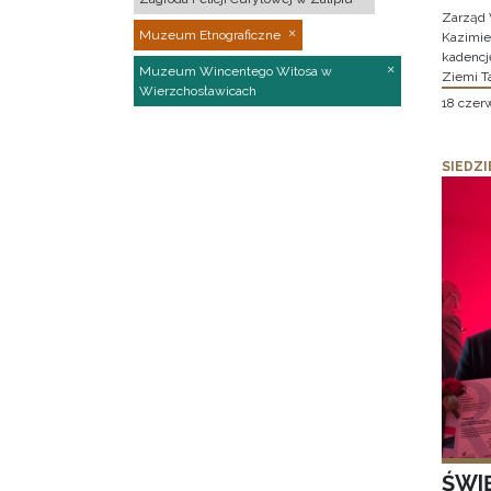
Zarząd 
Muzeum Etnograficzne
Kazimier
kadencj
Muzeum Wincentego Witosa w
Ziemi T
Wierzchosławicach
18 czer
SIEDZI
ŚWI