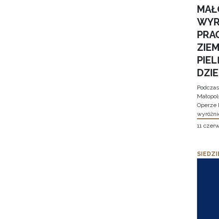
MAŁ
WYR
PRA
ZIE
PIE
DZI
Podczas
Małopol
Operze 
wyróżni
11 czer
SIEDZI