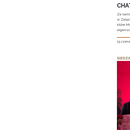
CHAT
Za nami
w Zalip
które M
organizo
15 czer
SIEDZI