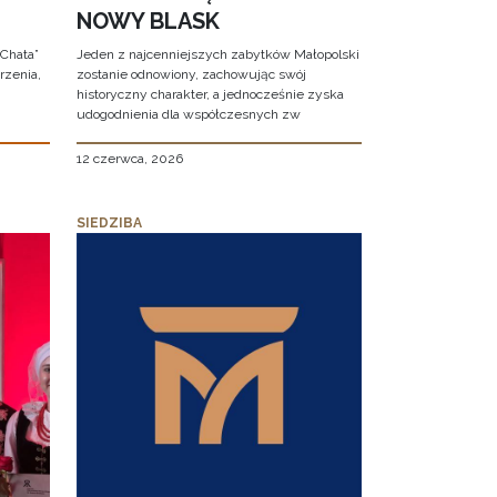
NOWY BLASK
 Chata”
Jeden z najcenniejszych zabytków Małopolski
rzenia,
zostanie odnowiony, zachowując swój
historyczny charakter, a jednocześnie zyska
udogodnienia dla współczesnych zw
12 czerwca, 2026
SIEDZIBA