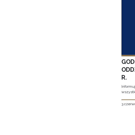
GOD
ODD
R.
Informu
wszystk
3 czerw
Stron