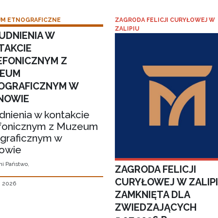
M ETNOGRAFICZNE
ZAGRODA FELICJI CURYŁOWEJ W
ZALIPIU
UDNIENIA W
TAKCIE
EFONICZNYM Z
EUM
OGRAFICZNYM W
NOWIE
dnienia w kontakcie
fonicznym z Muzeum
graficznym w
owie
i Państwo,
ZAGRODA FELICJI
CURYŁOWEJ W ZALIP
, 2026
ZAMKNIĘTA DLA
ZWIEDZAJĄCYCH