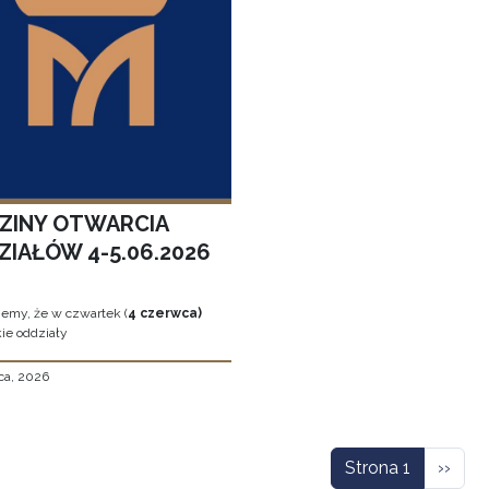
ZINY OTWARCIA
ZIAŁÓW 4-5.06.2026
jemy, że w czwartek (
4 czerwca)
ie oddziały
ca, 2026
icowanie
Nastę
Strona 1
››