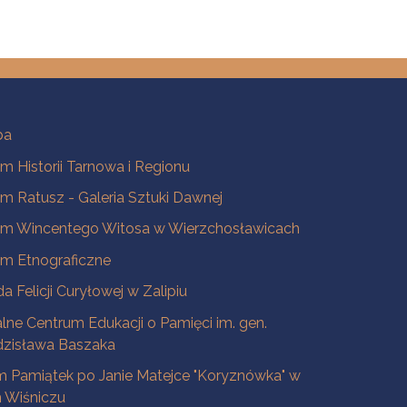
ba
 Historii Tarnowa i Regionu
 Ratusz - Galeria Sztuki Dawnej
m Wincentego Witosa w Wierzchosławicach
m Etnograficzne
a Felicji Curyłowej w Zalipiu
lne Centrum Edukacji o Pamięci im. gen.
dzisława Baszaka
 Pamiątek po Janie Matejce "Koryznówka" w
Wiśniczu