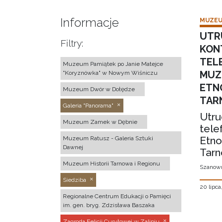
Informacje
MUZEU
UTR
Filtry:
KON
TEL
Muzeum Pamiątek po Janie Matejce
MUZ
"Koryznówka" w Nowym Wiśniczu
ETN
Muzeum Dwór w Dołędze
TAR
Galeria "Panorama"
Utru
Muzeum Zamek w Dębnie
tele
Etno
Muzeum Ratusz - Galeria Sztuki
Dawnej
Tarn
Muzeum Historii Tarnowa i Regionu
Szanown
Siedziba
20 lipca
Regionalne Centrum Edukacji o Pamięci
im. gen. bryg. Zdzisława Baszaka
Zagroda Felicji Curyłowej w Zalipiu