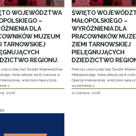
ĘTO WOJEWÓDZTWA
ŚWIĘTO WOJEWÓDZ
OPOLSKIEGO –
MAŁOPOLSKIEGO –
ÓŻNIENIA DLA
WYRÓŻNIENIA DLA
COWNIKÓW MUZEUM
PRACOWNIKÓW MUZ
MI TARNOWSKIEJ
ZIEMI TARNOWSKIEJ
LĘGNUJĄCYCH
PIELĘGNUJĄCYCH
EDZICTWO REGIONU.
DZIEDZICTWO REGIO
 uroczystej Gali Święta Województwa
Podczas uroczystej Gali Święta Woje
skiego, która odbyła się 8 czerwca w
Małopolskiego, która odbyła się 8 cze
Krakowskiej, wręczono najwyższe
Operze Krakowskiej, wręczono najwy
enia s
wyróżnienia s
wca, 2026
11 czerwca, 2026
BA