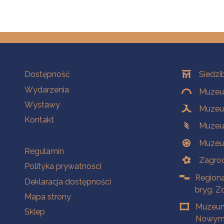
Na skróty
Oddziały
Dostępność
Siedzi
Wydarzenia
Muzeum
Wystawy
Muzeum
Kontakt
Muzeu
Muzeu
Na skróty
Regulamin
Zagrod
Polityka prywatności
Regiona
Deklaracja dostępności
bryg. Z
Mapa strony
Muzeum
Sklep
Nowym 