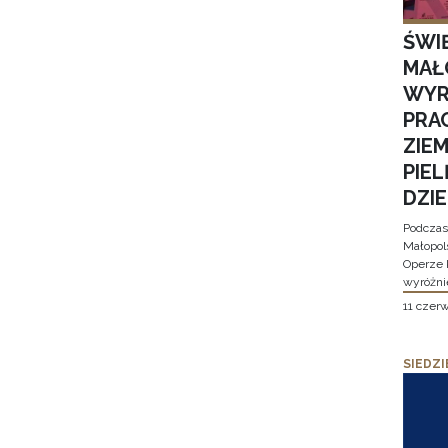
ŚWI
MAŁ
WYR
PRA
ZIE
PIE
DZI
Podczas
Małopol
Operze 
wyróżni
11 czer
SIEDZI