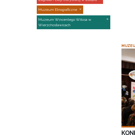
Muzeum Etnograficzne
Muzeum Wincentego Witosa w
Wierzchosławicach
MUZEU
KON