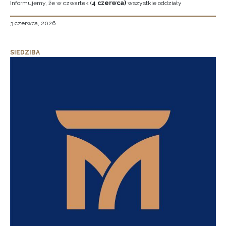
Informujemy, że w czwartek (
4 czerwca)
wszystkie oddziały
3 czerwca, 2026
SIEDZIBA