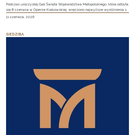
Podczas uroczystej Gali Święta Województwa Małopolskiego, która odbyła
się 8 czerwca w Operze Krakowskiej, wręczono najwyższe wyróżnienia s
11 czerwca, 2026
SIEDZIBA