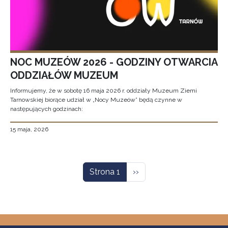
NOC MUZEÓW 2026 - GODZINY OTWARCIA
ODDZIAŁÓW MUZEUM
Informujemy, że w sobotę 16 maja 2026 r. oddziały Muzeum Ziemi
Tarnowskiej biorące udział w „Nocy Muzeów” będą czynne w
następujących godzinach:
15 maja, 2026
Stronicowanie
Następna strona
Strona 1
››