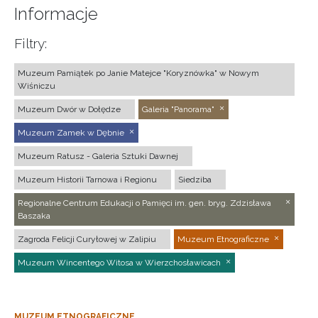
Informacje
Filtry:
Muzeum Pamiątek po Janie Matejce "Koryznówka" w Nowym
Wiśniczu
Muzeum Dwór w Dołędze
Galeria "Panorama"
Muzeum Zamek w Dębnie
Muzeum Ratusz - Galeria Sztuki Dawnej
Muzeum Historii Tarnowa i Regionu
Siedziba
Regionalne Centrum Edukacji o Pamięci im. gen. bryg. Zdzisława
Baszaka
Zagroda Felicji Curyłowej w Zalipiu
Muzeum Etnograficzne
Muzeum Wincentego Witosa w Wierzchosławicach
MUZEUM ETNOGRAFICZNE