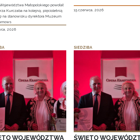
Województwa Małopolskiego powołał
15 czerwca, 2026
za Kurczaba na kolejną, pięcioletnią
ę na stanowisku dyrektora Muzeum
arnows
wca, 2026
BA
SIEDZIBA
ĘTO WOJEWÓDZTWA
ŚWIĘTO WOJEWÓDZ