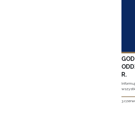
GOD
ODD
R.
Informu
wszystk
3 czerw
Stron