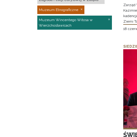
Zarząd 
Muzeum Etnograficzne
Kazimier
kadencj
Muzeum Wincentego Witosa w
Ziemi T
Wierzchosławicach
18 czer
SIEDZI
ŚWI