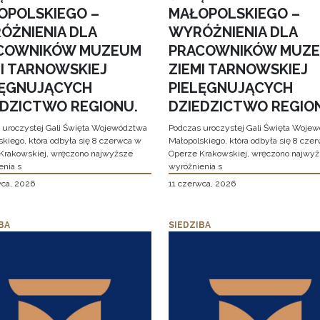
OPOLSKIEGO –
MAŁOPOLSKIEGO –
ÓŻNIENIA DLA
WYRÓŻNIENIA DLA
COWNIKÓW MUZEUM
PRACOWNIKÓW MUZ
MI TARNOWSKIEJ
ZIEMI TARNOWSKIEJ
LĘGNUJĄCYCH
PIELĘGNUJĄCYCH
EDZICTWO REGIONU.
DZIEDZICTWO REGIO
 uroczystej Gali Święta Województwa
Podczas uroczystej Gali Święta Woje
skiego, która odbyła się 8 czerwca w
Małopolskiego, która odbyła się 8 cze
Krakowskiej, wręczono najwyższe
Operze Krakowskiej, wręczono najwy
enia s
wyróżnienia s
wca, 2026
11 czerwca, 2026
BA
SIEDZIBA