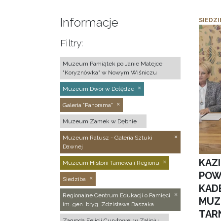
Informacje
SIEDZI
Filtry:
Muzeum Pamiątek po Janie Matejce
"Koryznówka" w Nowym Wiśniczu
Muzeum Dwór w Dołędze
Galeria "Panorama"
Muzeum Zamek w Dębnie
Muzeum Ratusz - Galeria Sztuki
Dawnej
KAZ
Muzeum Historii Tarnowa i Regionu
POW
Siedziba
KAD
Regionalne Centrum Edukacji o Pamięci
MUZ
im. gen. bryg. Zdzisława Baszaka
TAR
Zagroda Felicji Curyłowej w Zalipiu