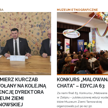
BA
MUZEUM ETNOGRAFICZNE
IMIERZ KURCZAB
KONKURS „MALOWAN
OŁANY NA KOLEJNĄ
CHATA” – EDYCJA 63
ENCJĘ DYREKTORA
Za nami finał 63. Konkursu „Malowana
EUM ZIEMI
w Zalipiu – jubileuszowej edycji wyda
które Muzeum Ziemi Tarnowskiej
NOWSKIEJ
organizowało już po raz 50.