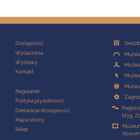
Na skróty
Oddziały
Dostępność
Siedzi
Wydarzenia
Muzeum
Wystawy
Muzeum
Kontakt
Muzeu
Muzeu
Na skróty
Regulamin
Zagrod
Polityka prywatności
Regiona
Deklaracja dostępności
bryg. Z
Mapa strony
Muzeum
Sklep
Nowym 