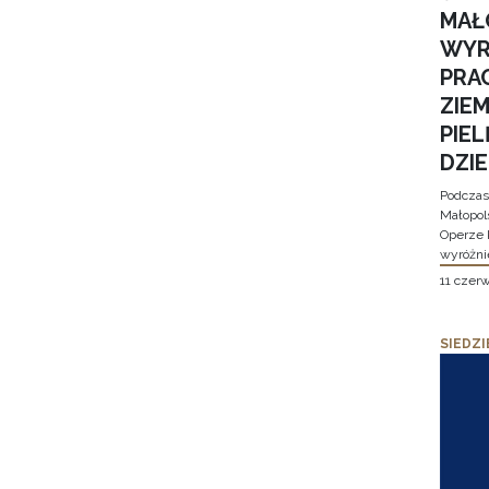
MAŁ
WYR
PRA
ZIE
PIE
DZI
Podczas
Małopol
Operze 
wyróżni
11 czer
SIEDZI