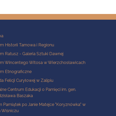
ba
 Historii Tarnowa i Regionu
 Ratusz - Galeria Sztuki Dawnej
m Wincentego Witosa w Wierzchosławicach
m Etnograficzne
a Felicji Curyłowej w Zalipiu
lne Centrum Edukacji o Pamięci im. gen.
dzisława Baszaka
 Pamiątek po Janie Matejce "Koryznówka" w
Wiśniczu