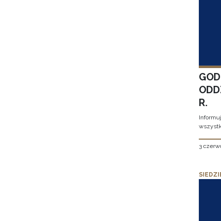
GOD
ODD
R.
Informu
wszystk
3 czerw
SIEDZI