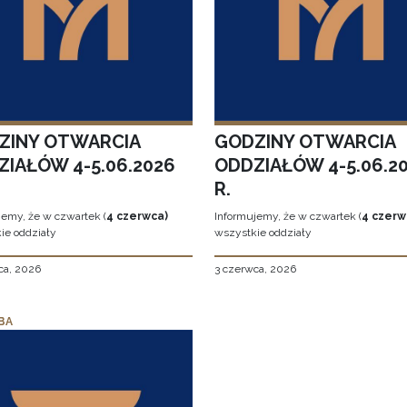
ZINY OTWARCIA
GODZINY OTWARCIA
ZIAŁÓW 4-5.06.2026
ODDZIAŁÓW 4-5.06.2
R.
jemy, że w czwartek (
4 czerwca)
Informujemy, że w czwartek (
4 czerw
ie oddziały
wszystkie oddziały
ca, 2026
3 czerwca, 2026
BA