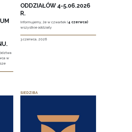
ODDZIAŁÓW 4-5.06.2026
R.
EUM
Informujemy, że w czwartek (
4 czerwca)
wszystkie oddziały
3 czerwca, 2026
NU.
wództwa
rwca w
ższe
SIEDZIBA