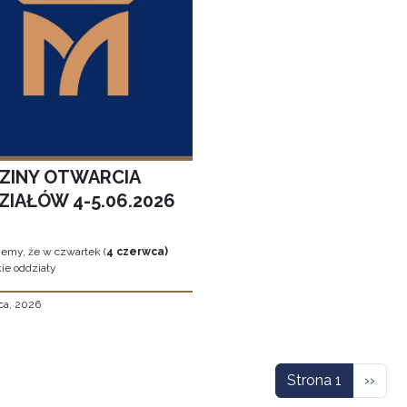
ZINY OTWARCIA
ZIAŁÓW 4-5.06.2026
jemy, że w czwartek (
4 czerwca)
ie oddziały
ca, 2026
icowanie
Nastę
Strona 1
››