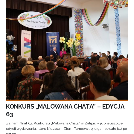
KONKURS „MALOWANA CHATA” – EDYCJA
63
Za nami finał 63. Konkursu „Malowana Chata” w Zalipiu – jubileuszowej
edycji wydarzenia, które Muzeum Ziemi Tarnowskiej organizowało już po