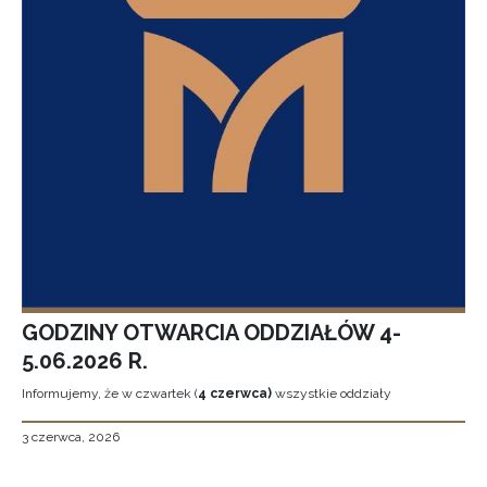
GODZINY OTWARCIA ODDZIAŁÓW 4-
5.06.2026 R.
Informujemy, że w czwartek (
4 czerwca)
wszystkie oddziały
3 czerwca, 2026