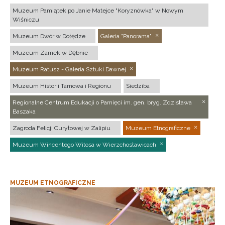
Muzeum Pamiątek po Janie Matejce "Koryznówka" w Nowym
Wiśniczu
Muzeum Dwór w Dołędze
Galeria "Panorama"
Muzeum Zamek w Dębnie
Muzeum Ratusz - Galeria Sztuki Dawnej
Muzeum Historii Tarnowa i Regionu
Siedziba
Regionalne Centrum Edukacji o Pamięci im. gen. bryg. Zdzisława
Baszaka
Zagroda Felicji Curyłowej w Zalipiu
Muzeum Etnograficzne
Muzeum Wincentego Witosa w Wierzchosławicach
MUZEUM ETNOGRAFICZNE