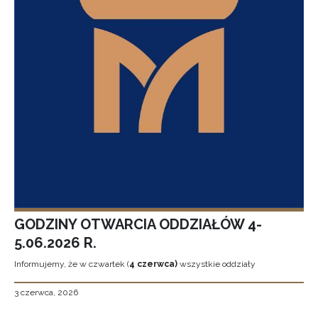
GODZINY OTWARCIA ODDZIAŁÓW 4-
5.06.2026 R.
Informujemy, że w czwartek (
4 czerwca)
wszystkie oddziały
3 czerwca, 2026