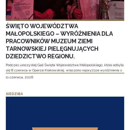
ŚWIĘTO WOJEWÓDZTWA
MAŁOPOLSKIEGO – WYRÓŻNIENIA DLA
PRACOWNIKÓW MUZEUM ZIEMI
TARNOWSKIEJ PIELĘGNUJĄCYCH
DZIEDZICTWO REGIONU.
Podczas uroczystej Gali Święta Województwa Małopolskiego, która odbyła
się 8 czerwca w Operze Krakowskiej, wręczono najwyższe wyróżnienia s
11 czerwca, 2026
SIEDZIBA