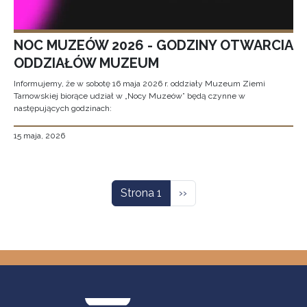
NOC MUZEÓW 2026 - GODZINY OTWARCIA
ODDZIAŁÓW MUZEUM
Informujemy, że w sobotę 16 maja 2026 r. oddziały Muzeum Ziemi
Tarnowskiej biorące udział w „Nocy Muzeów” będą czynne w
następujących godzinach:
15 maja, 2026
Stronicowanie
Następna strona
Strona 1
››