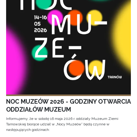
NOC MUZEÓW 2026 - GODZINY OTWARCIA
ODDZIAŁÓW MUZEUM
Informujemy, że w sobotę 16 maja 2026 r. oddziały Muzeum Ziemi
Tarnowskiej biorące udział w „Nocy Muzeów” będą czynne w
następujących godzinach: