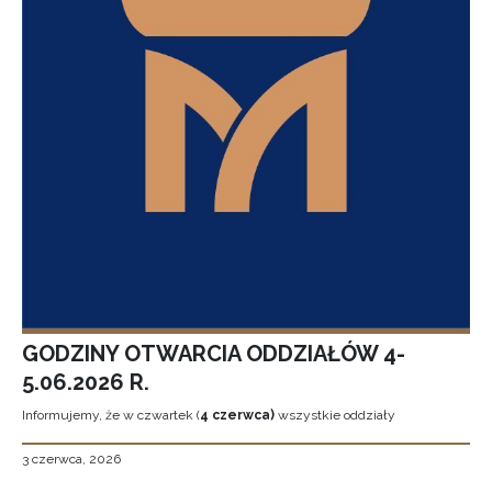
GODZINY OTWARCIA ODDZIAŁÓW 4-
5.06.2026 R.
Informujemy, że w czwartek (
4 czerwca)
wszystkie oddziały
3 czerwca, 2026