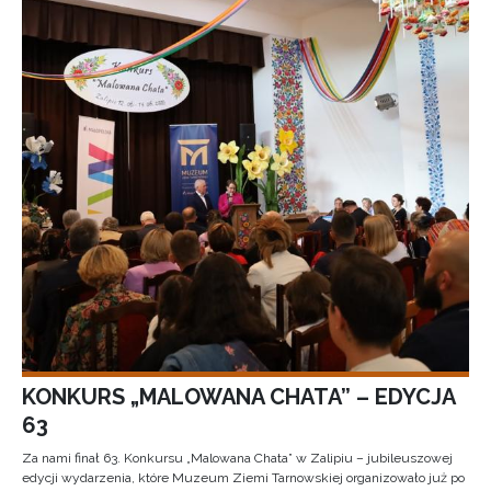
KONKURS „MALOWANA CHATA” – EDYCJA
63
Za nami finał 63. Konkursu „Malowana Chata” w Zalipiu – jubileuszowej
edycji wydarzenia, które Muzeum Ziemi Tarnowskiej organizowało już po