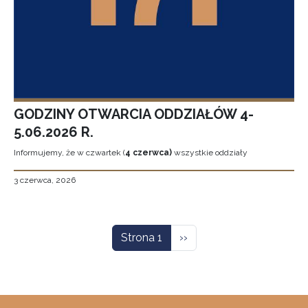
GODZINY OTWARCIA ODDZIAŁÓW 4-
5.06.2026 R.
Informujemy, że w czwartek (
4 czerwca)
wszystkie oddziały
3 czerwca, 2026
Stronicowanie
Następna strona
Strona 1
››