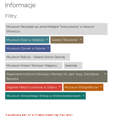
Informacje
Filtry:
Muzeum Pamiątek po Janie Matejce "Koryznówka" w Nowym
Wiśniczu
Muzeum Dwór w Dołędze
Galeria "Panorama"
Muzeum Zamek w Dębnie
Muzeum Ratusz - Galeria Sztuki Dawnej
Muzeum Historii Tarnowa i Regionu
Siedziba
Regionalne Centrum Edukacji o Pamięci im. gen. bryg. Zdzisława
Baszaka
Zagroda Felicji Curyłowej w Zalipiu
Muzeum Etnograficzne
Muzeum Wincentego Witosa w Wierzchosławicach
ZAGRODA FELICJI CURYŁOWEJ W ZALIPIU