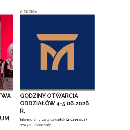
SIEDZIBA
TWA
GODZINY OTWARCIA
ODDZIAŁÓW 4-5.06.2026
R.
EUM
Informujemy, że w czwartek (
4 czerwca)
wszystkie oddziały