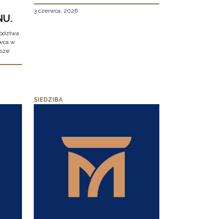
3 czerwca, 2026
NU.
wództwa
rwca w
ższe
SIEDZIBA