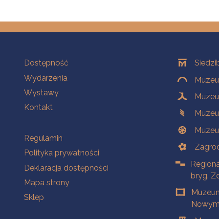
Na skróty
Oddziały
Dostępność
Siedzi
Wydarzenia
Muzeum
Wystawy
Muzeum
Kontakt
Muzeu
Muzeu
Na skróty
Regulamin
Zagrod
Polityka prywatności
Regiona
Deklaracja dostępności
bryg. Z
Mapa strony
Muzeum
Sklep
Nowym 