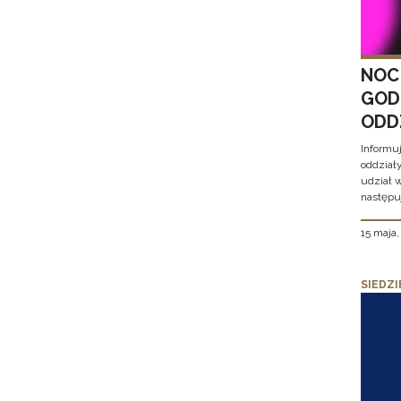
NOC
GOD
ODD
Informu
oddział
udział 
następu
15 maja
SIEDZI