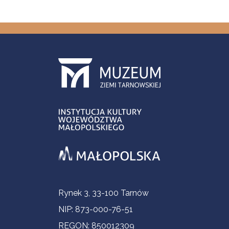
Informacje kontaktowe
Rynek 3, 33-100 Tarnów
NIP: 873-000-76-51
REGON: 850012309