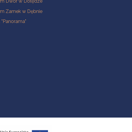
m Dwór w Dołędze
m Zamek w Dębnie
a "Panorama"