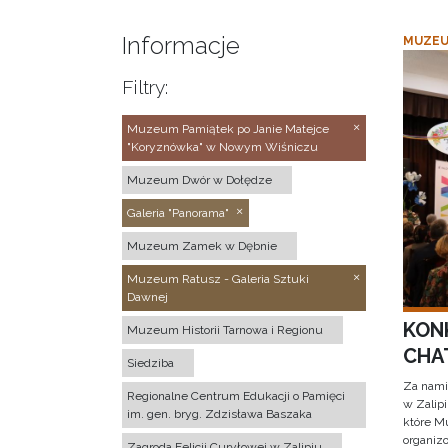
Informacje
MUZEU
Filtry:
Muzeum Pamiątek po Janie Matejce
"Koryznówka" w Nowym Wiśniczu
Muzeum Dwór w Dołędze
Galeria "Panorama"
Muzeum Zamek w Dębnie
Muzeum Ratusz - Galeria Sztuki
Dawnej
KON
Muzeum Historii Tarnowa i Regionu
CHAT
Siedziba
Za nami
Regionalne Centrum Edukacji o Pamięci
w Zalip
im. gen. bryg. Zdzisława Baszaka
które M
organizo
Zagroda Felicji Curyłowej w Zalipiu