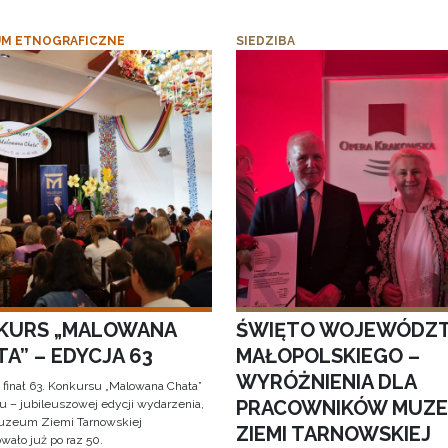
M ETNOGRAFICZNE
SIEDZIBA
KURS „MALOWANA
ŚWIĘTO WOJEWÓDZ
A” – EDYCJA 63
MAŁOPOLSKIEGO –
WYRÓŻNIENIA DLA
 finał 63. Konkursu „Malowana Chata”
PRACOWNIKÓW MUZ
iu – jubileuszowej edycji wydarzenia,
uzeum Ziemi Tarnowskiej
ZIEMI TARNOWSKIEJ
wało już po raz 50.