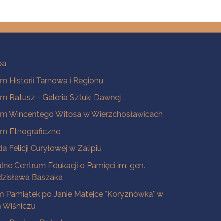
ba
 Historii Tarnowa i Regionu
 Ratusz - Galeria Sztuki Dawnej
m Wincentego Witosa w Wierzchosławicach
m Etnograficzne
a Felicji Curyłowej w Zalipiu
lne Centrum Edukacji o Pamięci im. gen.
dzisława Baszaka
 Pamiątek po Janie Matejce "Koryznówka" w
Wiśniczu