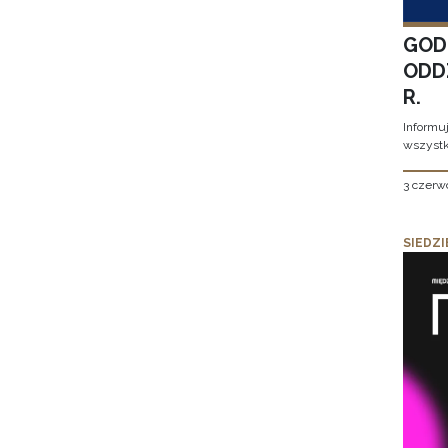
GOD
ODD
R.
Informu
wszystk
3 czerw
SIEDZI