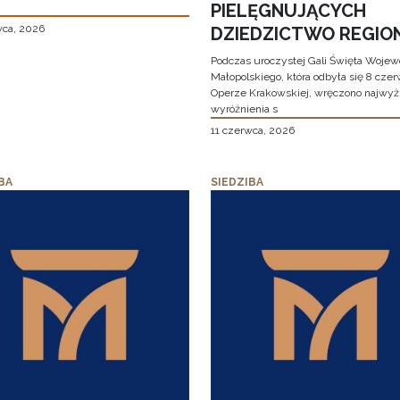
PIELĘGNUJĄCYCH
wca, 2026
DZIEDZICTWO REGIO
Podczas uroczystej Gali Święta Woje
Małopolskiego, która odbyła się 8 cze
Operze Krakowskiej, wręczono najwy
wyróżnienia s
11 czerwca, 2026
BA
SIEDZIBA