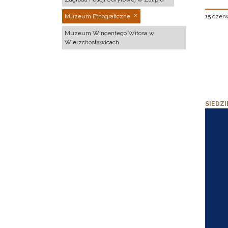
15 czer
Muzeum Etnograficzne
Muzeum Wincentego Witosa w
Wierzchosławicach
SIEDZI