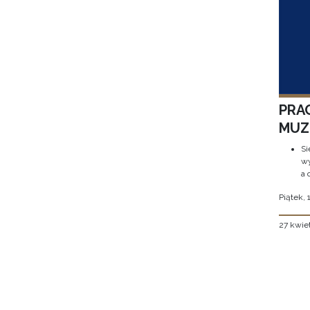
PRA
MUZE
Si
wy
a 
Piątek, 
27 kwie
Stron