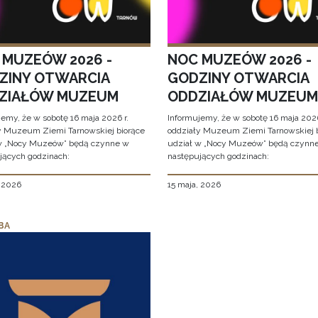
 MUZEÓW 2026 -
NOC MUZEÓW 2026 -
ZINY OTWARCIA
GODZINY OTWARCIA
ZIAŁÓW MUZEUM
ODDZIAŁÓW MUZEUM
jemy, że w sobotę 16 maja 2026 r.
Informujemy, że w sobotę 16 maja 2026
y Muzeum Ziemi Tarnowskiej biorące
oddziały Muzeum Ziemi Tarnowskiej 
w „Nocy Muzeów” będą czynne w
udział w „Nocy Muzeów” będą czynn
jących godzinach:
następujących godzinach:
, 2026
15 maja, 2026
BA