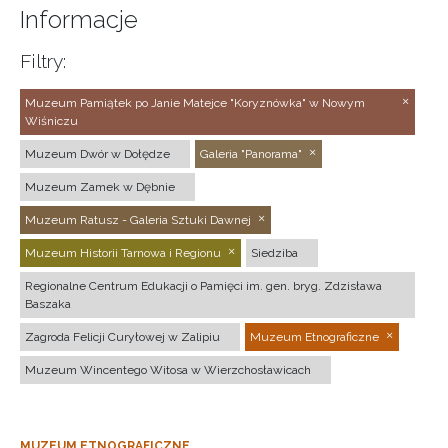
Informacje
Filtry:
Muzeum Pamiątek po Janie Matejce "Koryznówka" w Nowym
Wiśniczu
Muzeum Dwór w Dołędze
Galeria "Panorama"
Muzeum Zamek w Dębnie
Muzeum Ratusz - Galeria Sztuki Dawnej
Muzeum Historii Tarnowa i Regionu
Siedziba
Regionalne Centrum Edukacji o Pamięci im. gen. bryg. Zdzisława
Baszaka
Zagroda Felicji Curyłowej w Zalipiu
Muzeum Etnograficzne
Muzeum Wincentego Witosa w Wierzchosławicach
MUZEUM ETNOGRAFICZNE