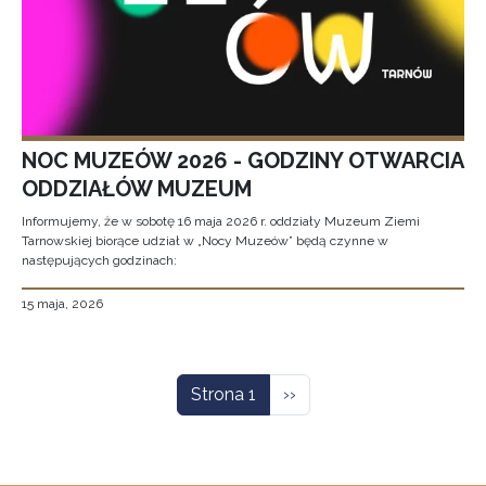
NOC MUZEÓW 2026 - GODZINY OTWARCIA
ODDZIAŁÓW MUZEUM
Informujemy, że w sobotę 16 maja 2026 r. oddziały Muzeum Ziemi
Tarnowskiej biorące udział w „Nocy Muzeów” będą czynne w
następujących godzinach:
15 maja, 2026
Stronicowanie
Następna strona
Strona 1
››