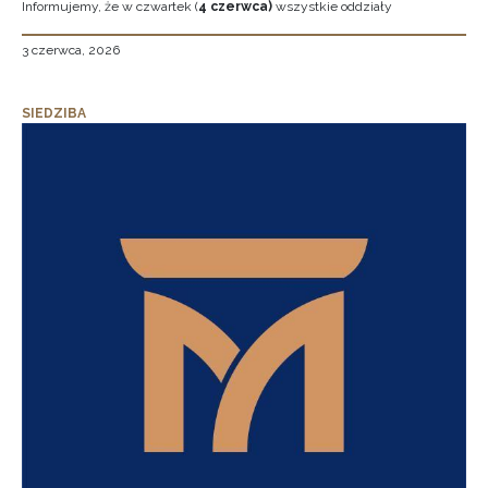
Informujemy, że w czwartek (
4 czerwca)
wszystkie oddziały
3 czerwca, 2026
SIEDZIBA