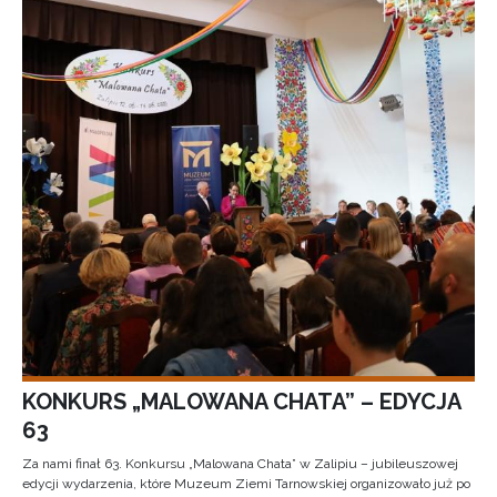
KONKURS „MALOWANA CHATA” – EDYCJA
63
Za nami finał 63. Konkursu „Malowana Chata” w Zalipiu – jubileuszowej
edycji wydarzenia, które Muzeum Ziemi Tarnowskiej organizowało już po