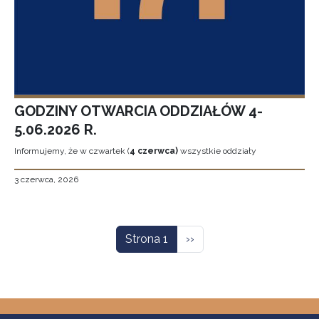
GODZINY OTWARCIA ODDZIAŁÓW 4-
5.06.2026 R.
Informujemy, że w czwartek (
4 czerwca)
wszystkie oddziały
3 czerwca, 2026
Stronicowanie
Następna strona
Strona 1
››