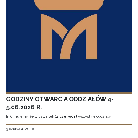
GODZINY OTWARCIA ODDZIAŁÓW 4-
5.06.2026 R.
Informujemy, że w czwartek (
4 czerwca)
wszystkie oddziały
3 czerwca, 2026