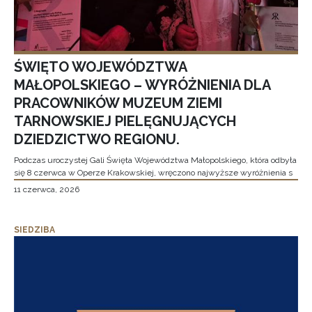
ŚWIĘTO WOJEWÓDZTWA
MAŁOPOLSKIEGO – WYRÓŻNIENIA DLA
PRACOWNIKÓW MUZEUM ZIEMI
TARNOWSKIEJ PIELĘGNUJĄCYCH
DZIEDZICTWO REGIONU.
Podczas uroczystej Gali Święta Województwa Małopolskiego, która odbyła
się 8 czerwca w Operze Krakowskiej, wręczono najwyższe wyróżnienia s
11 czerwca, 2026
SIEDZIBA