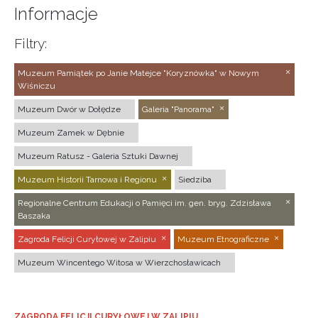
Informacje
Filtry:
Muzeum Pamiątek po Janie Matejce "Koryznówka" w Nowym
Wiśniczu
Muzeum Dwór w Dołędze
Galeria "Panorama"
Muzeum Zamek w Dębnie
Muzeum Ratusz - Galeria Sztuki Dawnej
Muzeum Historii Tarnowa i Regionu
Siedziba
Regionalne Centrum Edukacji o Pamięci im. gen. bryg. Zdzisława
Baszaka
Zagroda Felicji Curyłowej w Zalipiu
Muzeum Etnograficzne
Muzeum Wincentego Witosa w Wierzchosławicach
ZAGRODA FELICJI CURYŁOWEJ W ZALIPIU