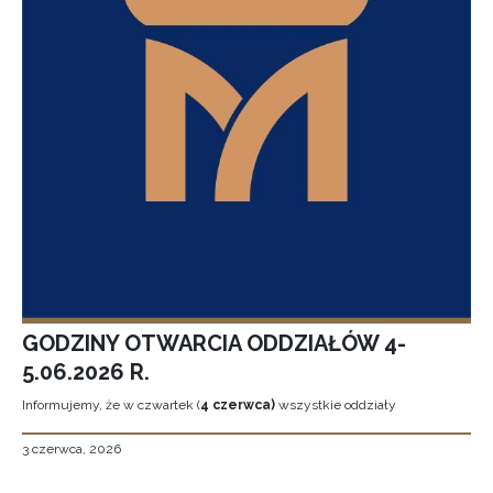
GODZINY OTWARCIA ODDZIAŁÓW 4-
5.06.2026 R.
Informujemy, że w czwartek (
4 czerwca)
wszystkie oddziały
3 czerwca, 2026