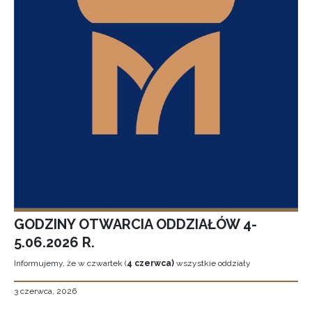
GODZINY OTWARCIA ODDZIAŁÓW 4-
5.06.2026 R.
Informujemy, że w czwartek (
4 czerwca)
wszystkie oddziały
3 czerwca, 2026