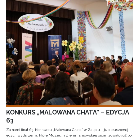
KONKURS „MALOWANA CHATA” – EDYCJA
63
Za nami finał 63. Konkursu „Malowana Chata” w Zalipiu – jubileuszowej
edycji wydarzenia, które Muzeum Ziemi Tarnowskiej organizowało już po