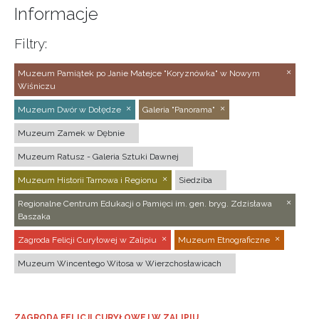
Informacje
Filtry:
Muzeum Pamiątek po Janie Matejce "Koryznówka" w Nowym
Wiśniczu
Muzeum Dwór w Dołędze
Galeria "Panorama"
Muzeum Zamek w Dębnie
Muzeum Ratusz - Galeria Sztuki Dawnej
Muzeum Historii Tarnowa i Regionu
Siedziba
Regionalne Centrum Edukacji o Pamięci im. gen. bryg. Zdzisława
Baszaka
Zagroda Felicji Curyłowej w Zalipiu
Muzeum Etnograficzne
Muzeum Wincentego Witosa w Wierzchosławicach
ZAGRODA FELICJI CURYŁOWEJ W ZALIPIU