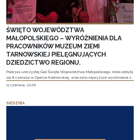
ŚWIĘTO WOJEWÓDZTWA
MAŁOPOLSKIEGO – WYRÓŻNIENIA DLA
PRACOWNIKÓW MUZEUM ZIEMI
TARNOWSKIEJ PIELĘGNUJĄCYCH
DZIEDZICTWO REGIONU.
Podczas uroczystej Gali Święta Województwa Małopolskiego, która odbyła
się 8 czerwca w Operze Krakowskiej, wręczono najwyższe wyróżnienia s
11 czerwca, 2026
SIEDZIBA