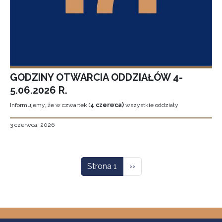
GODZINY OTWARCIA ODDZIAŁÓW 4-
5.06.2026 R.
Informujemy, że w czwartek (
4 czerwca)
wszystkie oddziały
3 czerwca, 2026
Stronicowanie
Następna strona
Strona 1
››