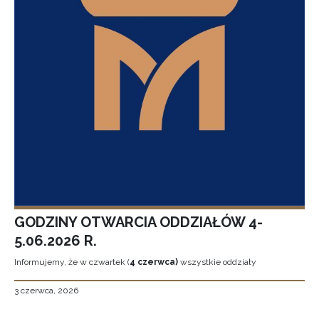
GODZINY OTWARCIA ODDZIAŁÓW 4-
5.06.2026 R.
Informujemy, że w czwartek (
4 czerwca)
wszystkie oddziały
3 czerwca, 2026