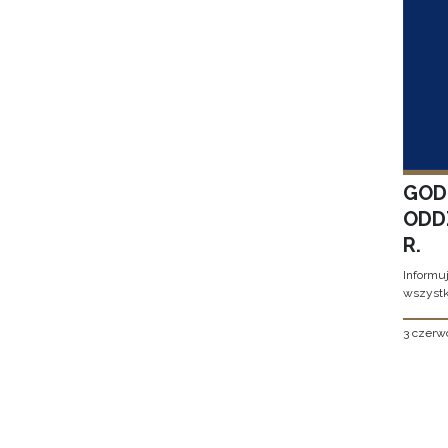
GOD
ODD
R.
Informu
wszystk
3 czerw
Stron