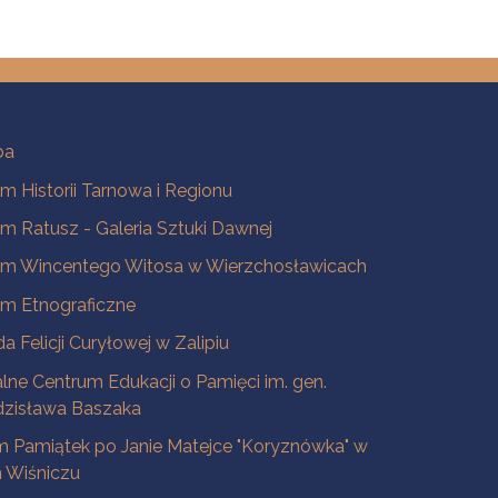
ba
 Historii Tarnowa i Regionu
 Ratusz - Galeria Sztuki Dawnej
m Wincentego Witosa w Wierzchosławicach
m Etnograficzne
a Felicji Curyłowej w Zalipiu
lne Centrum Edukacji o Pamięci im. gen.
dzisława Baszaka
 Pamiątek po Janie Matejce "Koryznówka" w
Wiśniczu