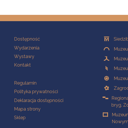
Na skróty
Oddziały
Dostępność
Siedzi
Wydarzenia
Muzeum
Wystawy
Muzeum
Kontakt
Muzeu
Muzeu
Na skróty
Regulamin
Zagrod
Polityka prywatności
Regiona
Deklaracja dostępności
bryg. Z
Mapa strony
Muzeum
Sklep
Nowym 