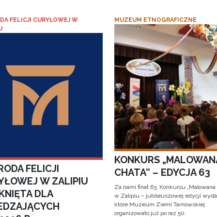
DA FELICJI CURYŁOWEJ W
MUZEUM ETNOGRAFICZNE
U
KONKURS „MALOWAN
ODA FELICJI
CHATA” – EDYCJA 63
YŁOWEJ W ZALIPIU
Za nami finał 63. Konkursu „Malowana
KNIĘTA DLA
w Zalipiu – jubileuszowej edycji wyda
EDZAJĄCYCH
które Muzeum Ziemi Tarnowskiej
organizowało już po raz 50.