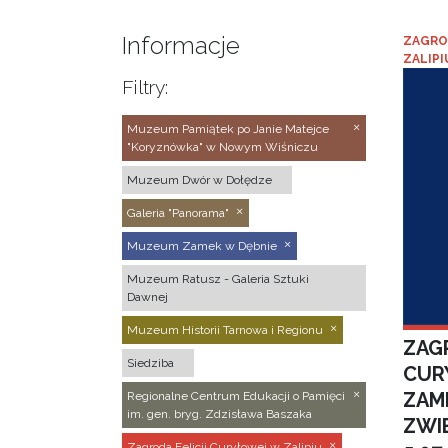
Informacje
ZAGRO
ZALIPI
Filtry:
Muzeum Pamiątek po Janie Matejce
"Koryznówka" w Nowym Wiśniczu
Muzeum Dwór w Dołędze
Galeria "Panorama"
Muzeum Zamek w Dębnie
Muzeum Ratusz - Galeria Sztuki
Dawnej
Muzeum Historii Tarnowa i Regionu
ZAGR
Siedziba
CUR
ZAM
Regionalne Centrum Edukacji o Pamięci
im. gen. bryg. Zdzisława Baszaka
ZWI
Zagroda Felicji Curyłowej w Zalipiu