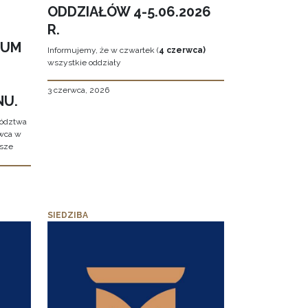
ODDZIAŁÓW 4-5.06.2026
R.
EUM
Informujemy, że w czwartek (
4 czerwca)
wszystkie oddziały
3 czerwca, 2026
NU.
wództwa
rwca w
ższe
SIEDZIBA