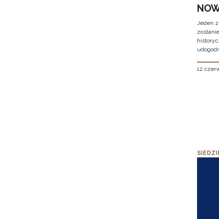
NOW
Jeden z
zostani
historyc
udogodn
12 czer
SIEDZI