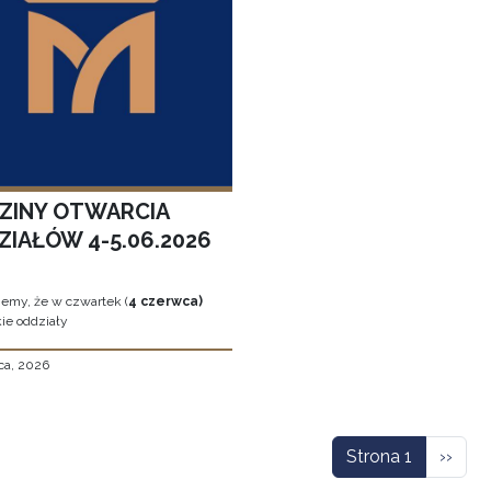
ZINY OTWARCIA
ZIAŁÓW 4-5.06.2026
jemy, że w czwartek (
4 czerwca)
ie oddziały
ca, 2026
icowanie
Nastę
Strona 1
››