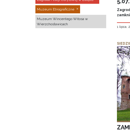
5.07
Muzeum Etnograficzne
Zagroda
zamknię
Muzeum Wincentego Witosa w
Wierzchosławicach
1 lipca,
SIEDZI
ZAM