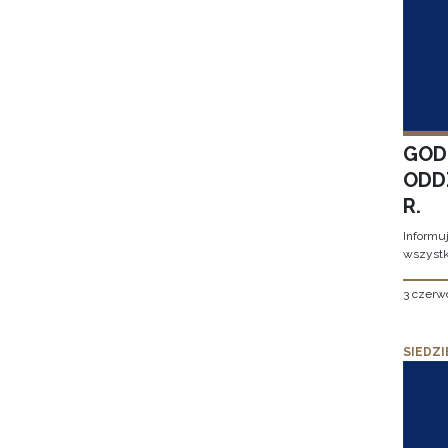
GOD
ODD
R.
Informu
wszystk
3 czerw
SIEDZI