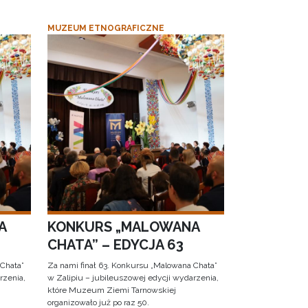
MUZEUM ETNOGRAFICZNE
A
KONKURS „MALOWANA
CHATA” – EDYCJA 63
 Chata”
Za nami finał 63. Konkursu „Malowana Chata”
rzenia,
w Zalipiu – jubileuszowej edycji wydarzenia,
które Muzeum Ziemi Tarnowskiej
organizowało już po raz 50.