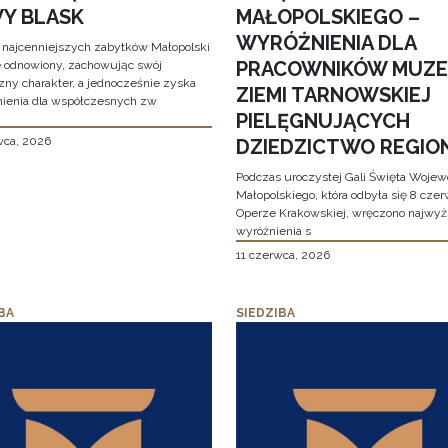
Y BLASK
MAŁOPOLSKIEGO –
WYRÓŻNIENIA DLA
 najcenniejszych zabytków Małopolski
PRACOWNIKÓW MUZ
e odnowiony, zachowując swój
zny charakter, a jednocześnie zyska
ZIEMI TARNOWSKIEJ
ienia dla współczesnych zw
PIELĘGNUJĄCYCH
wca, 2026
DZIEDZICTWO REGIO
Podczas uroczystej Gali Święta Woje
Małopolskiego, która odbyła się 8 cze
Operze Krakowskiej, wręczono najwy
wyróżnienia s
11 czerwca, 2026
BA
SIEDZIBA