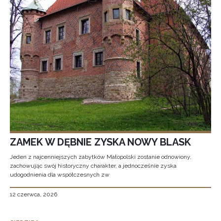
ZAMEK W DĘBNIE ZYSKA NOWY BLASK
Jeden z najcenniejszych zabytków Małopolski zostanie odnowiony,
zachowując swój historyczny charakter, a jednocześnie zyska
udogodnienia dla współczesnych zw
12 czerwca, 2026