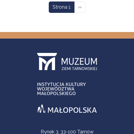
Następna strona
Strona 1
››
Informacje kontaktowe
Rynek 3, 33-100 Tarnów