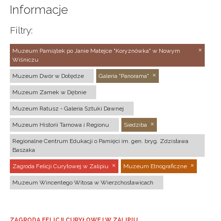
Informacje
Filtry:
Muzeum Pamiątek po Janie Matejce "Koryznówka" w Nowym
Wiśniczu
Muzeum Dwór w Dołędze
Galeria "Panorama"
Muzeum Zamek w Dębnie
Muzeum Ratusz - Galeria Sztuki Dawnej
Muzeum Historii Tarnowa i Regionu
Siedziba
Regionalne Centrum Edukacji o Pamięci im. gen. bryg. Zdzisława
Baszaka
Zagroda Felicji Curyłowej w Zalipiu
Muzeum Etnograficzne
Muzeum Wincentego Witosa w Wierzchosławicach
ZAGRODA FELICJI CURYŁOWEJ W ZALIPIU