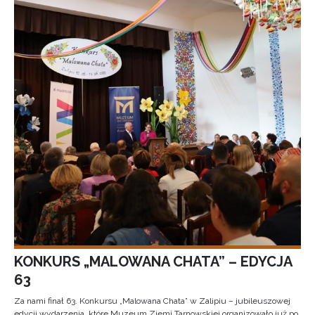
KONKURS „MALOWANA CHATA” – EDYCJA
63
Za nami finał 63. Konkursu „Malowana Chata” w Zalipiu – jubileuszowej
edycji wydarzenia, które Muzeum Ziemi Tarnowskiej organizowało już po