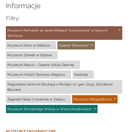
Informacje
Filtry:
Muzeum Pamiątek po Janie Matejce "Koryznówka" w Nowym
Wiśniczu
Muzeum Dwór w Dołędze
Galeria "Panorama"
Muzeum Zamek w Dębnie
Muzeum Ratusz - Galeria Sztuki Dawnej
Muzeum Historii Tarnowa i Regionu
Siedziba
Regionalne Centrum Edukacji o Pamięci im. gen. bryg. Zdzisława
Baszaka
Zagroda Felicji Curyłowej w Zalipiu
Muzeum Etnograficzne
Muzeum Wincentego Witosa w Wierzchosławicach
MUZEUM ETNOGRAFICZNE