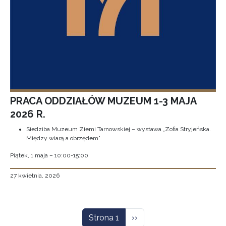
PRACA ODDZIAŁÓW MUZEUM 1-3 MAJA
2026 R.
Siedziba Muzeum Ziemi Tarnowskiej – wystawa „Zofia Stryjeńska.
Między wiarą a obrzędem”
Piątek, 1 maja – 10:00-15:00
27 kwietnia, 2026
Stronicowanie
Następna strona
Strona 1
››