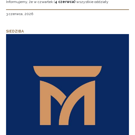
Informujemy, że w czwartek (
4 czerwca)
wszystkie oddziały
3 czerwca, 2026
SIEDZIBA