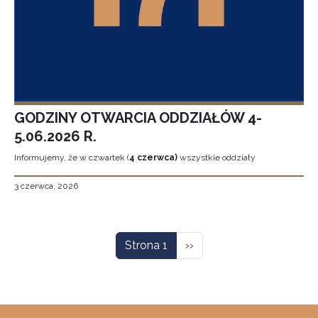
GODZINY OTWARCIA ODDZIAŁÓW 4-
5.06.2026 R.
Informujemy, że w czwartek (
4 czerwca)
wszystkie oddziały
3 czerwca, 2026
Stronicowanie
Następna strona
Strona 1
››