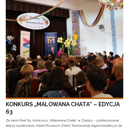
KONKURS „MALOWANA CHATA” – EDYCJA
63
Za nami finał 63. Konkursu „Malowana Chata” w Zalipiu – jubileuszowej
edycji wydarzenia, które Muzeum Ziemi Tarnowskiej organizowało już po