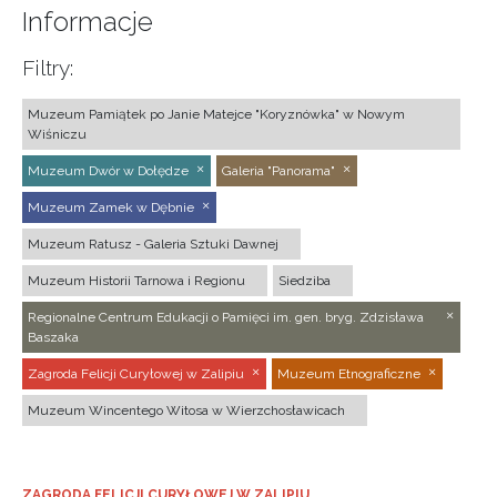
Informacje
Filtry:
Muzeum Pamiątek po Janie Matejce "Koryznówka" w Nowym
Wiśniczu
Muzeum Dwór w Dołędze
Galeria "Panorama"
Muzeum Zamek w Dębnie
Muzeum Ratusz - Galeria Sztuki Dawnej
Muzeum Historii Tarnowa i Regionu
Siedziba
Regionalne Centrum Edukacji o Pamięci im. gen. bryg. Zdzisława
Baszaka
Zagroda Felicji Curyłowej w Zalipiu
Muzeum Etnograficzne
Muzeum Wincentego Witosa w Wierzchosławicach
ZAGRODA FELICJI CURYŁOWEJ W ZALIPIU