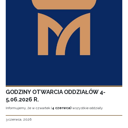
GODZINY OTWARCIA ODDZIAŁÓW 4-
5.06.2026 R.
Informujemy, że w czwartek (
4 czerwca)
wszystkie oddziały
3 czerwca, 2026