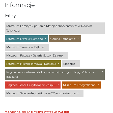
Informacje
Filtry:
Muzeum Pamiątek po Janie Matejce "Koryznówka" w Nowym
Wiśniczu
Muzeum Dwór w Dołędze
Galeria "Panorama"
Muzeum Zamek w Dębnie
Muzeum Ratusz - Galeria Sztuki Dawnej
Muzeum Historii Tarnowa i Regionu
Siedziba
Regionalne Centrum Edukacji o Pamięci im. gen. bryg. Zdzisława
Baszaka
Zagroda Felicji Curyłowej w Zalipiu
Muzeum Etnograficzne
Muzeum Wincentego Witosa w Wierzchosławicach
ZAGRODA FELICJI CURYŁOWEJ W ZALIPIU