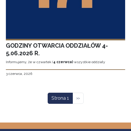
GODZINY OTWARCIA ODDZIAŁÓW 4-
5.06.2026 R.
Informujemy, że w czwartek (
4 czerwca)
wszystkie oddziały
3 czerwca, 2026
Stronicowanie
Następna strona
Strona 1
››