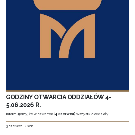
GODZINY OTWARCIA ODDZIAŁÓW 4-
5.06.2026 R.
Informujemy, że w czwartek (
4 czerwca)
wszystkie oddziały
3 czerwca, 2026