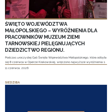
ŚWIĘTO WOJEWÓDZTWA
MAŁOPOLSKIEGO – WYRÓŻNIENIA DLA
PRACOWNIKÓW MUZEUM ZIEMI
TARNOWSKIEJ PIELĘGNUJĄCYCH
DZIEDZICTWO REGIONU.
Podczas uroczystej Gali Święta Województwa Małopolskiego, która odbyła
się 8 czerwca w Operze Krakowskiej, wręczono najwyższe wyróżnienia s
11 czerwca, 2026
SIEDZIBA