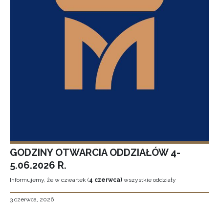
GODZINY OTWARCIA ODDZIAŁÓW 4-
5.06.2026 R.
Informujemy, że w czwartek (
4 czerwca)
wszystkie oddziały
3 czerwca, 2026