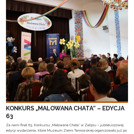
KONKURS „MALOWANA CHATA” – EDYCJA
63
Za nami finał 63. Konkursu „Malowana Chata” w Zalipiu – jubileuszowej
edycji wydarzenia, które Muzeum Ziemi Tarnowskiej organizowało już po