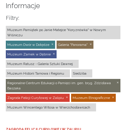
Informacje
Filtry:
Muzeum Pamiątek po Janie Matejce "Koryznówka" w Nowym
Wiśniczu
Muzeum Dwór w Dołędze
Galeria "Panorama"
Muzeum Zamek w Dębnie
Muzeum Ratusz - Galeria Sztuki Dawnej
Muzeum Historii Tarnowa i Regionu
Siedziba
Regionalne Centrum Edukacji o Pamięci im. gen. bryg. Zdzisława
Baszaka
Zagroda Felicji Curyłowej w Zalipiu
Muzeum Etnograficzne
Muzeum Wincentego Witosa w Wierzchosławicach
ZAGRODA FELICJI CURYŁOWEJ W ZALIPIU