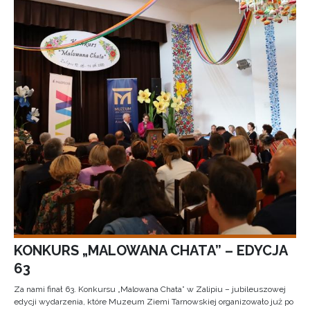
KONKURS „MALOWANA CHATA” – EDYCJA
63
Za nami finał 63. Konkursu „Malowana Chata” w Zalipiu – jubileuszowej
edycji wydarzenia, które Muzeum Ziemi Tarnowskiej organizowało już po