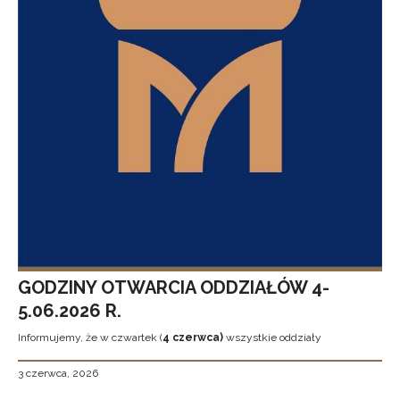
GODZINY OTWARCIA ODDZIAŁÓW 4-
5.06.2026 R.
Informujemy, że w czwartek (
4 czerwca)
wszystkie oddziały
3 czerwca, 2026