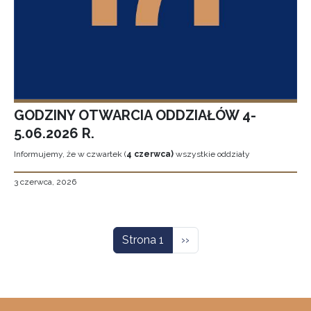
GODZINY OTWARCIA ODDZIAŁÓW 4-
5.06.2026 R.
Informujemy, że w czwartek (
4 czerwca)
wszystkie oddziały
3 czerwca, 2026
Stronicowanie
Następna strona
Strona 1
››