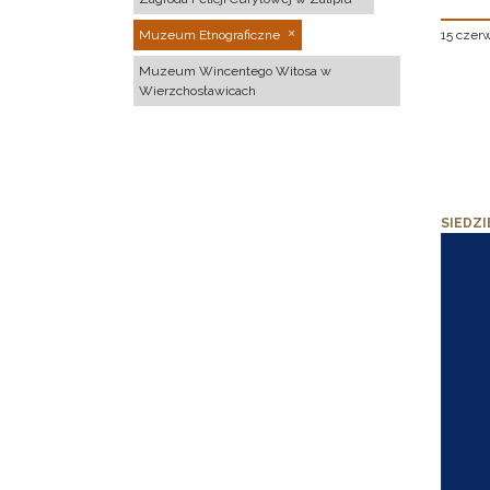
15 czer
Muzeum Etnograficzne
Muzeum Wincentego Witosa w
Wierzchosławicach
SIEDZI