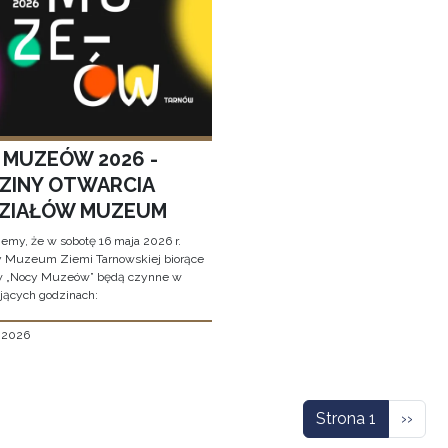
 MUZEÓW 2026 -
ZINY OTWARCIA
ZIAŁÓW MUZEUM
jemy, że w sobotę 16 maja 2026 r.
y Muzeum Ziemi Tarnowskiej biorące
w „Nocy Muzeów” będą czynne w
jących godzinach:
, 2026
icowanie
Nastę
Strona 1
››