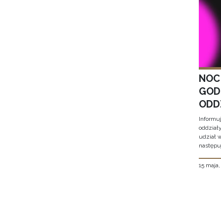
NOC
GOD
ODD
Informu
oddział
udział 
następu
15 maja
Stron