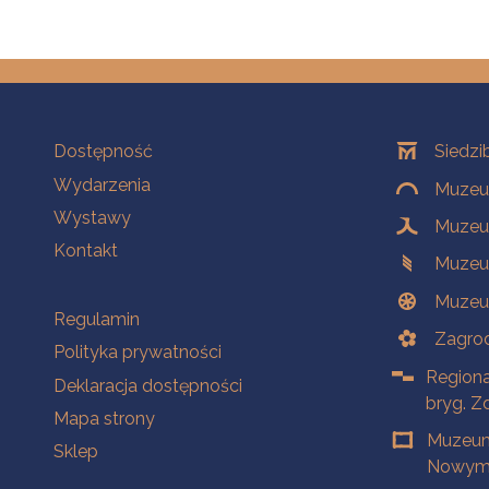
Na skróty
Oddziały
Dostępność
Siedzi
Wydarzenia
Muzeum
Wystawy
Muzeum
Kontakt
Muzeu
Muzeu
Na skróty
Regulamin
Zagrod
Polityka prywatności
Regiona
Deklaracja dostępności
bryg. Z
Mapa strony
Muzeum
Sklep
Nowym 