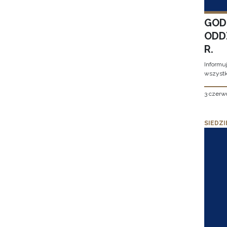
GOD
ODD
R.
Informu
wszystk
3 czerw
SIEDZI