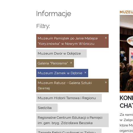
Informacje
MUZEU
Filtry:
Muzeum Pamiątek po Janie Matejce
"Koryznówka" w Nowym Wiśniczu
Muzeum Dwór w Dołędze
Galeria "Panorama"
Muzeum Zamek w Dębnie
Muzeum Ratusz - Galeria Sztuki
Dawnej
KON
Muzeum Historii Tarnowa i Regionu
CHAT
Siedziba
Za nami
Regionalne Centrum Edukacji o Pamięci
w Zalip
im. gen. bryg. Zdzisława Baszaka
które M
organizo
Zagroda Felicji Curyłowej w Zalipiu