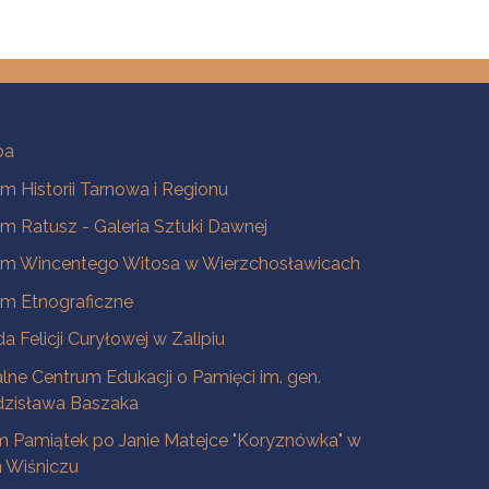
ba
 Historii Tarnowa i Regionu
 Ratusz - Galeria Sztuki Dawnej
m Wincentego Witosa w Wierzchosławicach
m Etnograficzne
a Felicji Curyłowej w Zalipiu
lne Centrum Edukacji o Pamięci im. gen.
dzisława Baszaka
 Pamiątek po Janie Matejce "Koryznówka" w
Wiśniczu