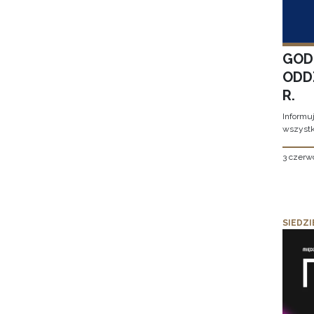
GOD
ODD
R.
Informu
wszystk
3 czerw
SIEDZI