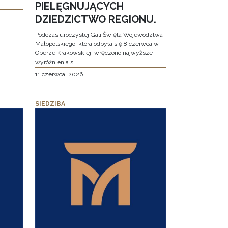
PIELĘGNUJĄCYCH
DZIEDZICTWO REGIONU.
Podczas uroczystej Gali Święta Województwa
Małopolskiego, która odbyła się 8 czerwca w
Operze Krakowskiej, wręczono najwyższe
wyróżnienia s
11 czerwca, 2026
SIEDZIBA