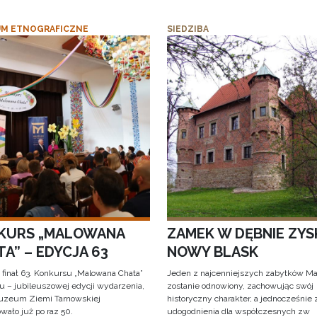
M ETNOGRAFICZNE
SIEDZIBA
KURS „MALOWANA
ZAMEK W DĘBNIE ZYS
A” – EDYCJA 63
NOWY BLASK
 finał 63. Konkursu „Malowana Chata”
Jeden z najcenniejszych zabytków Ma
iu – jubileuszowej edycji wydarzenia,
zostanie odnowiony, zachowując swój
uzeum Ziemi Tarnowskiej
historyczny charakter, a jednocześnie
wało już po raz 50.
udogodnienia dla współczesnych zw