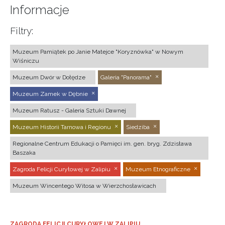
Informacje
Filtry:
Muzeum Pamiątek po Janie Matejce "Koryznówka" w Nowym
Wiśniczu
Muzeum Dwór w Dołędze
Galeria "Panorama"
Muzeum Zamek w Dębnie
Muzeum Ratusz - Galeria Sztuki Dawnej
Muzeum Historii Tarnowa i Regionu
Siedziba
Regionalne Centrum Edukacji o Pamięci im. gen. bryg. Zdzisława
Baszaka
Zagroda Felicji Curyłowej w Zalipiu
Muzeum Etnograficzne
Muzeum Wincentego Witosa w Wierzchosławicach
ZAGRODA FELICJI CURYŁOWEJ W ZALIPIU