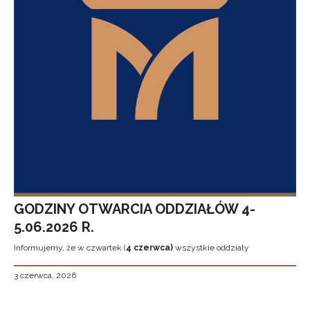
GODZINY OTWARCIA ODDZIAŁÓW 4-
5.06.2026 R.
Informujemy, że w czwartek (
4 czerwca)
wszystkie oddziały
3 czerwca, 2026