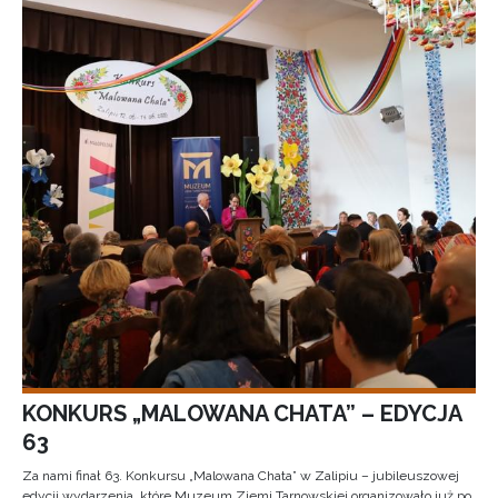
KONKURS „MALOWANA CHATA” – EDYCJA
63
Za nami finał 63. Konkursu „Malowana Chata” w Zalipiu – jubileuszowej
edycji wydarzenia, które Muzeum Ziemi Tarnowskiej organizowało już po