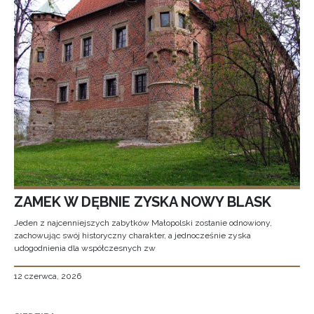
ZAMEK W DĘBNIE ZYSKA NOWY BLASK
Jeden z najcenniejszych zabytków Małopolski zostanie odnowiony,
zachowując swój historyczny charakter, a jednocześnie zyska
udogodnienia dla współczesnych zw
12 czerwca, 2026