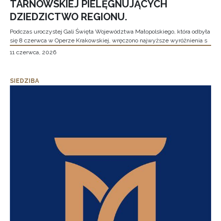
TARNOWSKIEJ PIELĘGNUJĄCYCH
DZIEDZICTWO REGIONU.
Podczas uroczystej Gali Święta Województwa Małopolskiego, która odbyła
się 8 czerwca w Operze Krakowskiej, wręczono najwyższe wyróżnienia s
11 czerwca, 2026
SIEDZIBA