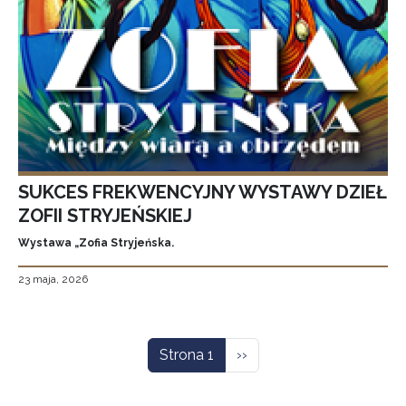
SUKCES FREKWENCYJNY WYSTAWY DZIEŁ
ZOFII STRYJEŃSKIEJ
Wystawa „Zofia Stryjeńska.
23 maja, 2026
Stronicowanie
Następna strona
Strona 1
››