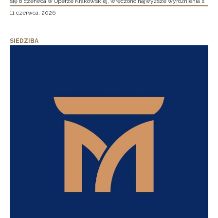
się 8 czerwca w Operze Krakowskiej, wręczono najwyższe wyróżnienia s
11 czerwca, 2026
SIEDZIBA