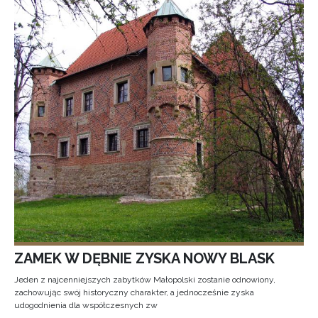
ZAMEK W DĘBNIE ZYSKA NOWY BLASK
Jeden z najcenniejszych zabytków Małopolski zostanie odnowiony,
zachowując swój historyczny charakter, a jednocześnie zyska
udogodnienia dla współczesnych zw