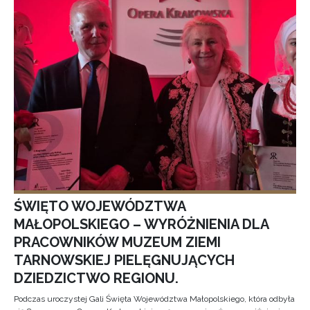
ŚWIĘTO WOJEWÓDZTWA
MAŁOPOLSKIEGO – WYRÓŻNIENIA DLA
PRACOWNIKÓW MUZEUM ZIEMI
TARNOWSKIEJ PIELĘGNUJĄCYCH
DZIEDZICTWO REGIONU.
Podczas uroczystej Gali Święta Województwa Małopolskiego, która odbyła