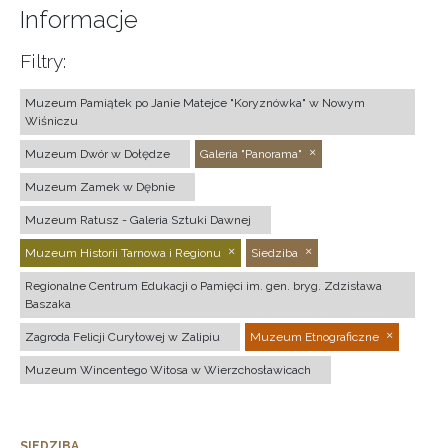
Informacje
Filtry:
Muzeum Pamiątek po Janie Matejce "Koryznówka" w Nowym
Wiśniczu
Muzeum Dwór w Dołędze
Galeria "Panorama"
Muzeum Zamek w Dębnie
Muzeum Ratusz - Galeria Sztuki Dawnej
Muzeum Historii Tarnowa i Regionu
Siedziba
Regionalne Centrum Edukacji o Pamięci im. gen. bryg. Zdzisława
Baszaka
Zagroda Felicji Curyłowej w Zalipiu
Muzeum Etnograficzne
Muzeum Wincentego Witosa w Wierzchosławicach
SIEDZIBA