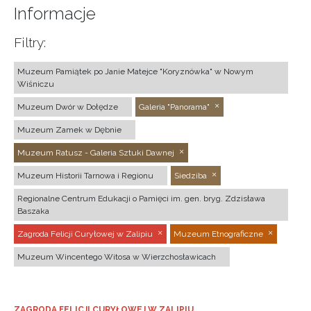
Informacje
Filtry:
Muzeum Pamiątek po Janie Matejce "Koryznówka" w Nowym
Wiśniczu
Muzeum Dwór w Dołędze
Galeria "Panorama"
Muzeum Zamek w Dębnie
Muzeum Ratusz - Galeria Sztuki Dawnej
Muzeum Historii Tarnowa i Regionu
Siedziba
Regionalne Centrum Edukacji o Pamięci im. gen. bryg. Zdzisława
Baszaka
Zagroda Felicji Curyłowej w Zalipiu
Muzeum Etnograficzne
Muzeum Wincentego Witosa w Wierzchosławicach
ZAGRODA FELICJI CURYŁOWEJ W ZALIPIU