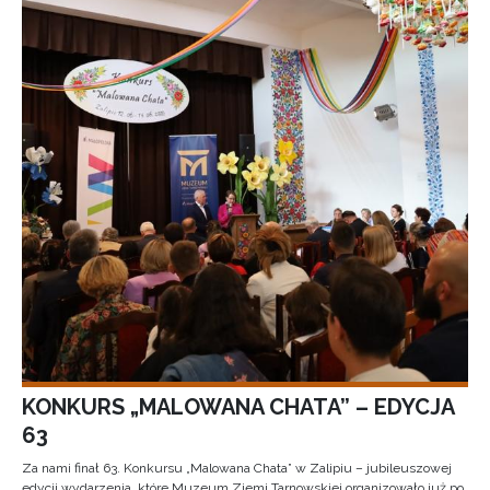
KONKURS „MALOWANA CHATA” – EDYCJA
63
Za nami finał 63. Konkursu „Malowana Chata” w Zalipiu – jubileuszowej
edycji wydarzenia, które Muzeum Ziemi Tarnowskiej organizowało już po