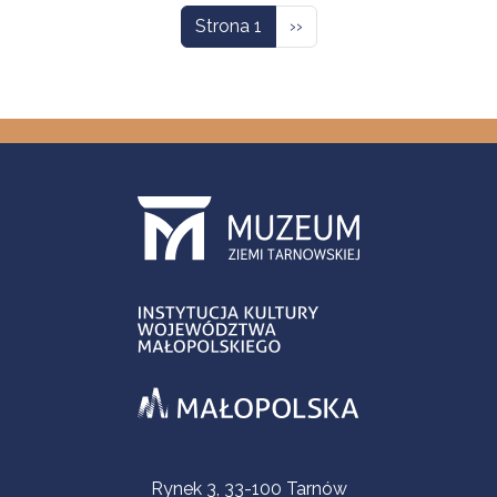
Następna strona
Strona 1
››
Informacje kontaktowe
Rynek 3, 33-100 Tarnów