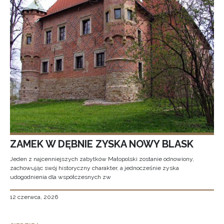
ZAMEK W DĘBNIE ZYSKA NOWY BLASK
Jeden z najcenniejszych zabytków Małopolski zostanie odnowiony,
zachowując swój historyczny charakter, a jednocześnie zyska
udogodnienia dla współczesnych zw
12 czerwca, 2026