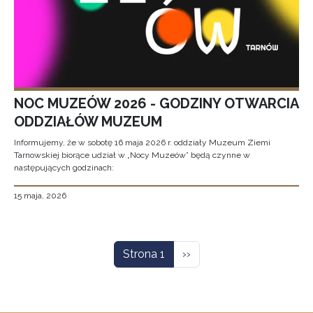
NOC MUZEÓW 2026 - GODZINY OTWARCIA
ODDZIAŁÓW MUZEUM
Informujemy, że w sobotę 16 maja 2026 r. oddziały Muzeum Ziemi
Tarnowskiej biorące udział w „Nocy Muzeów” będą czynne w
następujących godzinach:
15 maja, 2026
Stronicowanie
Następna strona
Strona 1
››