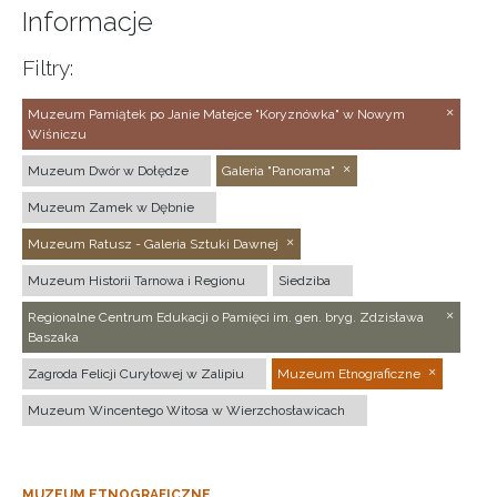
Informacje
Filtry:
Muzeum Pamiątek po Janie Matejce "Koryznówka" w Nowym
Wiśniczu
Muzeum Dwór w Dołędze
Galeria "Panorama"
Muzeum Zamek w Dębnie
Muzeum Ratusz - Galeria Sztuki Dawnej
Muzeum Historii Tarnowa i Regionu
Siedziba
Regionalne Centrum Edukacji o Pamięci im. gen. bryg. Zdzisława
Baszaka
Zagroda Felicji Curyłowej w Zalipiu
Muzeum Etnograficzne
Muzeum Wincentego Witosa w Wierzchosławicach
MUZEUM ETNOGRAFICZNE