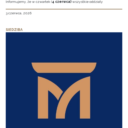
Informujemy, że w czwartek (
4 czerwca)
wszystkie oddziały
3 czerwca, 2026
SIEDZIBA