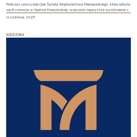
Podczas uroczystej Gali Święta Województwa Małopolskiego, która odbyła
się 8 czerwca w Operze Krakowskiej, wręczono najwyższe wyróżnienia s
11 czerwca, 2026
SIEDZIBA