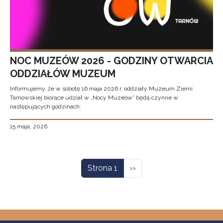
NOC MUZEÓW 2026 - GODZINY OTWARCIA
ODDZIAŁÓW MUZEUM
Informujemy, że w sobotę 16 maja 2026 r. oddziały Muzeum Ziemi
Tarnowskiej biorące udział w „Nocy Muzeów” będą czynne w
następujących godzinach:
15 maja, 2026
Stronicowanie
Następna strona
Strona 1
››