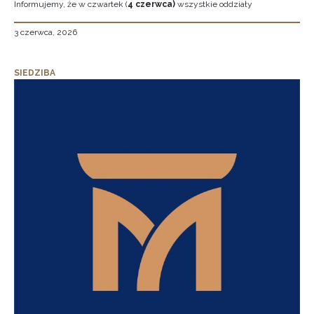
Informujemy, że w czwartek (
4 czerwca)
wszystkie oddziały
3 czerwca, 2026
SIEDZIBA