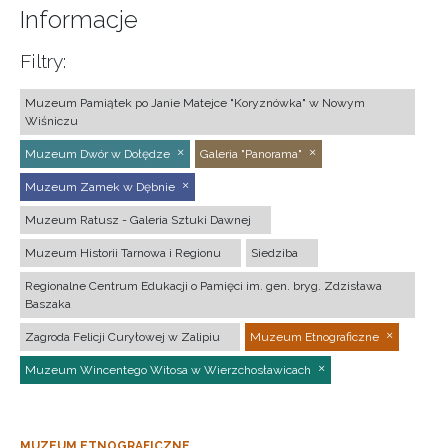
Informacje
Filtry:
Muzeum Pamiątek po Janie Matejce "Koryznówka" w Nowym
Wiśniczu
Muzeum Dwór w Dołędze
Galeria "Panorama"
Muzeum Zamek w Dębnie
Muzeum Ratusz - Galeria Sztuki Dawnej
Muzeum Historii Tarnowa i Regionu
Siedziba
Regionalne Centrum Edukacji o Pamięci im. gen. bryg. Zdzisława
Baszaka
Zagroda Felicji Curyłowej w Zalipiu
Muzeum Etnograficzne
Muzeum Wincentego Witosa w Wierzchosławicach
MUZEUM ETNOGRAFICZNE