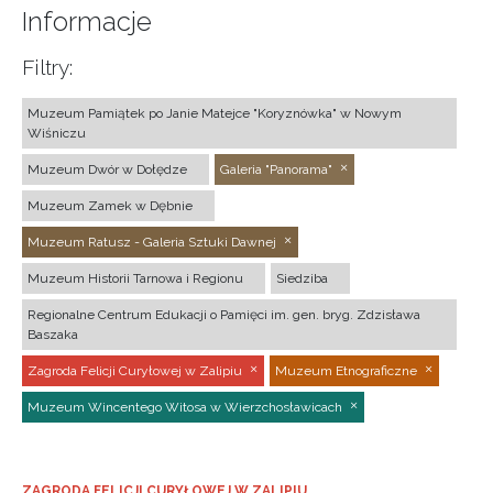
Informacje
Filtry:
Muzeum Pamiątek po Janie Matejce "Koryznówka" w Nowym
Wiśniczu
Muzeum Dwór w Dołędze
Galeria "Panorama"
Muzeum Zamek w Dębnie
Muzeum Ratusz - Galeria Sztuki Dawnej
Muzeum Historii Tarnowa i Regionu
Siedziba
Regionalne Centrum Edukacji o Pamięci im. gen. bryg. Zdzisława
Baszaka
Zagroda Felicji Curyłowej w Zalipiu
Muzeum Etnograficzne
Muzeum Wincentego Witosa w Wierzchosławicach
ZAGRODA FELICJI CURYŁOWEJ W ZALIPIU