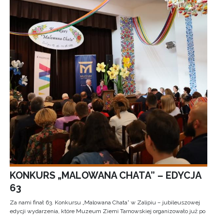
KONKURS „MALOWANA CHATA” – EDYCJA
63
Za nami finał 63. Konkursu „Malowana Chata” w Zalipiu – jubileuszowej
edycji wydarzenia, które Muzeum Ziemi Tarnowskiej organizowało już po