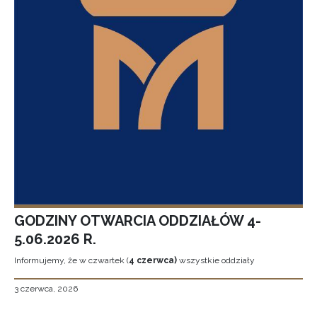
GODZINY OTWARCIA ODDZIAŁÓW 4-
5.06.2026 R.
Informujemy, że w czwartek (
4 czerwca)
wszystkie oddziały
3 czerwca, 2026