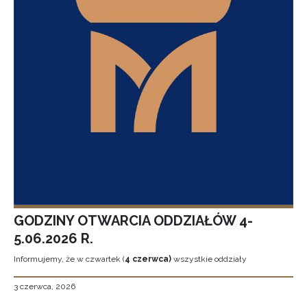
GODZINY OTWARCIA ODDZIAŁÓW 4-
5.06.2026 R.
Informujemy, że w czwartek (
4 czerwca)
wszystkie oddziały
3 czerwca, 2026