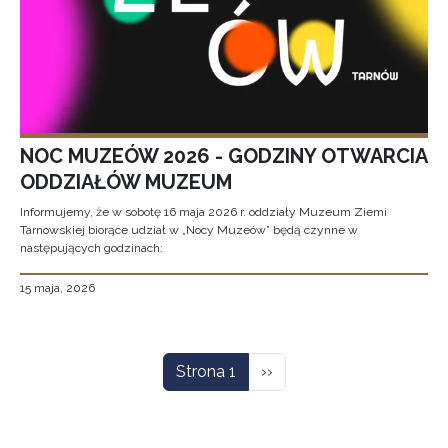
NOC MUZEÓW 2026 - GODZINY OTWARCIA
ODDZIAŁÓW MUZEUM
Informujemy, że w sobotę 16 maja 2026 r. oddziały Muzeum Ziemi
Tarnowskiej biorące udział w „Nocy Muzeów” będą czynne w
następujących godzinach:
15 maja, 2026
Stronicowanie
Następna strona
Strona 1
››