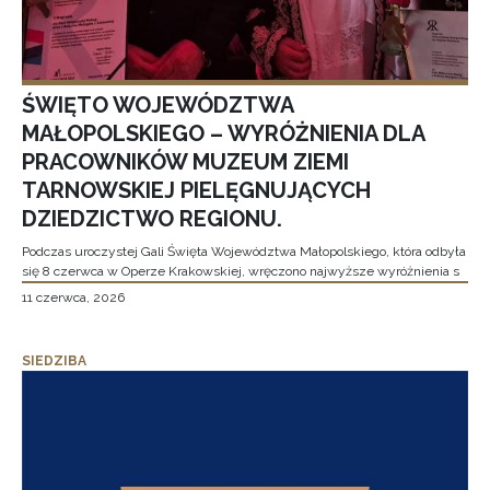
ŚWIĘTO WOJEWÓDZTWA
MAŁOPOLSKIEGO – WYRÓŻNIENIA DLA
PRACOWNIKÓW MUZEUM ZIEMI
TARNOWSKIEJ PIELĘGNUJĄCYCH
DZIEDZICTWO REGIONU.
Podczas uroczystej Gali Święta Województwa Małopolskiego, która odbyła
się 8 czerwca w Operze Krakowskiej, wręczono najwyższe wyróżnienia s
11 czerwca, 2026
SIEDZIBA