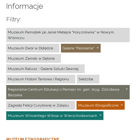
Informacje
Filtry:
Muzeum Pamiątek po Janie Matejce "Koryznówka" w Nowym
Wiśniczu
Muzeum Dwór w Dołędze
Galeria "Panorama"
Muzeum Zamek w Dębnie
Muzeum Ratusz - Galeria Sztuki Dawnej
Muzeum Historii Tarnowa i Regionu
Siedziba
Regionalne Centrum Edukacji o Pamięci im. gen. bryg. Zdzisława
Baszaka
Zagroda Felicji Curyłowej w Zalipiu
Muzeum Etnograficzne
Muzeum Wincentego Witosa w Wierzchosławicach
MUZEUM ETNOGRAFICZNE