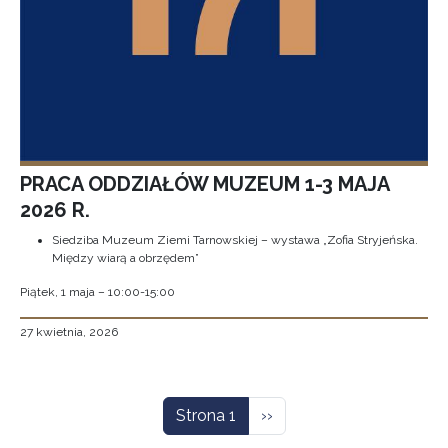
PRACA ODDZIAŁÓW MUZEUM 1-3 MAJA
2026 R.
Siedziba Muzeum Ziemi Tarnowskiej – wystawa „Zofia Stryjeńska.
Między wiarą a obrzędem”
Piątek, 1 maja – 10:00-15:00
27 kwietnia, 2026
Stronicowanie
Następna strona
Strona 1
››