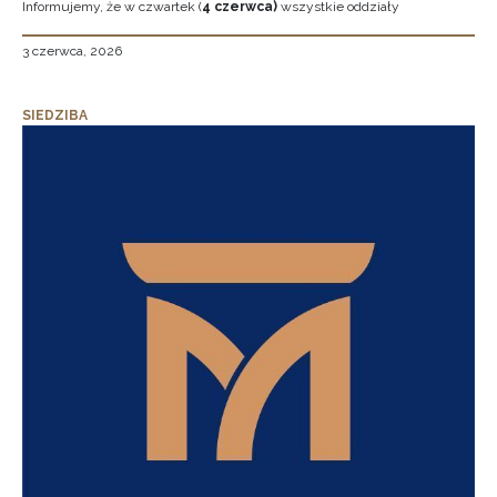
Informujemy, że w czwartek (
4 czerwca)
wszystkie oddziały
3 czerwca, 2026
SIEDZIBA