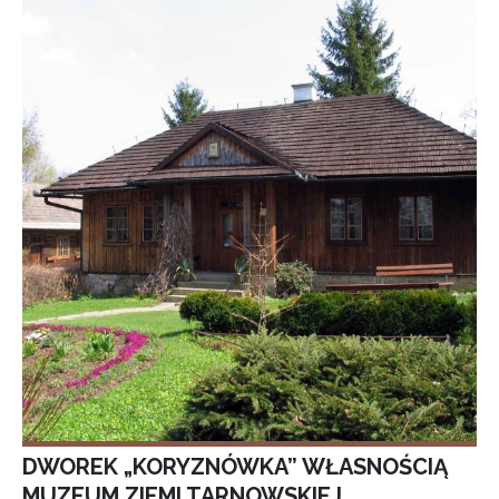
DWOREK „KORYZNÓWKA” WŁASNOŚCIĄ
MUZEUM ZIEMI TARNOWSKIEJ