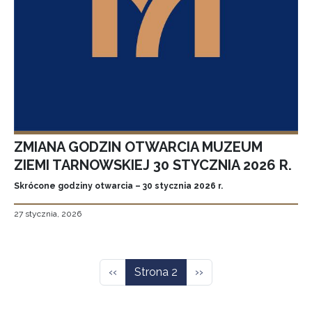
ZMIANA GODZIN OTWARCIA MUZEUM
ZIEMI TARNOWSKIEJ 30 STYCZNIA 2026 R.
Skrócone godziny otwarcia – 30 stycznia 2026 r.
27 stycznia, 2026
Stronicowanie
Poprzednia strona
Następna strona
‹‹
Strona 2
››