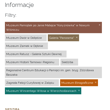
Informacje
Filtry:
Muzeum Pamiątek po Janie Matejce "Koryznówka" w Nowym
Wiśniczu
Muzeum Dwór w Dołędze
Galeria "Panorama"
Muzeum Zamek w Dębnie
Muzeum Ratusz - Galeria Sztuki Dawnej
Muzeum Historii Tarnowa i Regionu
Siedziba
Regionalne Centrum Edukacji o Pamięci im. gen. bryg. Zdzisława
Baszaka
Zagroda Felicji Curyłowej w Zalipiu
Muzeum Etnograficzne
Muzeum Wincentego Witosa w Wierzchosławicach
SIEDZIBA