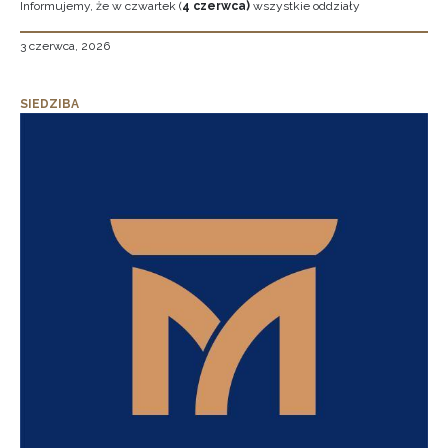
Informujemy, że w czwartek (
4 czerwca)
wszystkie oddziały
3 czerwca, 2026
SIEDZIBA