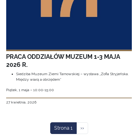
PRACA ODDZIAŁÓW MUZEUM 1-3 MAJA
2026 R.
Siedziba Muzeum Ziemi Tarnowskiej – wystawa „Zofia Stryjeńska.
Między wiarą a obrzędem”
Piątek, 1 maja – 10:00-15:00
27 kwietnia, 2026
Stronicowanie
Następna strona
Strona 1
››