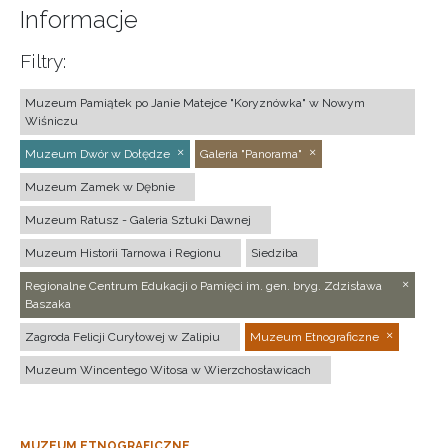
Informacje
Filtry:
Muzeum Pamiątek po Janie Matejce "Koryznówka" w Nowym
Wiśniczu
Muzeum Dwór w Dołędze
Galeria "Panorama"
Muzeum Zamek w Dębnie
Muzeum Ratusz - Galeria Sztuki Dawnej
Muzeum Historii Tarnowa i Regionu
Siedziba
Regionalne Centrum Edukacji o Pamięci im. gen. bryg. Zdzisława
Baszaka
Zagroda Felicji Curyłowej w Zalipiu
Muzeum Etnograficzne
Muzeum Wincentego Witosa w Wierzchosławicach
MUZEUM ETNOGRAFICZNE