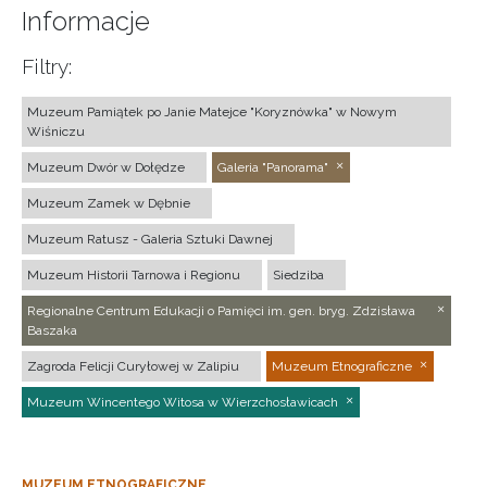
Informacje
Filtry:
Muzeum Pamiątek po Janie Matejce "Koryznówka" w Nowym
Wiśniczu
Muzeum Dwór w Dołędze
Galeria "Panorama"
Muzeum Zamek w Dębnie
Muzeum Ratusz - Galeria Sztuki Dawnej
Muzeum Historii Tarnowa i Regionu
Siedziba
Regionalne Centrum Edukacji o Pamięci im. gen. bryg. Zdzisława
Baszaka
Zagroda Felicji Curyłowej w Zalipiu
Muzeum Etnograficzne
Muzeum Wincentego Witosa w Wierzchosławicach
MUZEUM ETNOGRAFICZNE