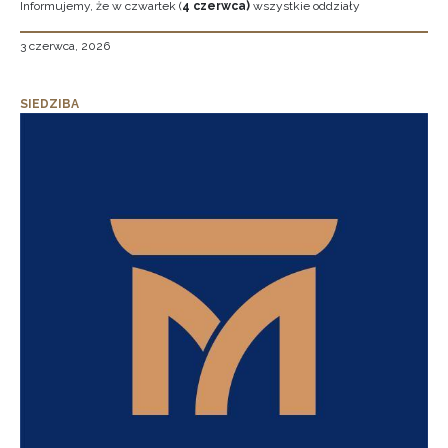
Informujemy, że w czwartek (
4 czerwca)
wszystkie oddziały
3 czerwca, 2026
SIEDZIBA