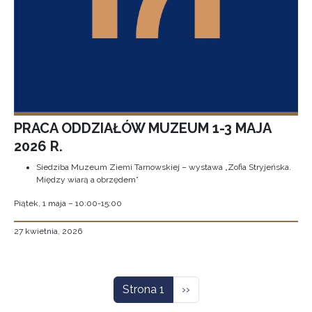
PRACA ODDZIAŁÓW MUZEUM 1-3 MAJA
2026 R.
Siedziba Muzeum Ziemi Tarnowskiej – wystawa „Zofia Stryjeńska.
Między wiarą a obrzędem”
Piątek, 1 maja – 10:00-15:00
27 kwietnia, 2026
Stronicowanie
Następna strona
Strona 1
››