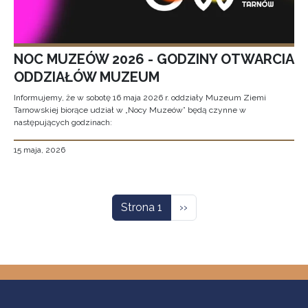
NOC MUZEÓW 2026 - GODZINY OTWARCIA
ODDZIAŁÓW MUZEUM
Informujemy, że w sobotę 16 maja 2026 r. oddziały Muzeum Ziemi
Tarnowskiej biorące udział w „Nocy Muzeów” będą czynne w
następujących godzinach:
15 maja, 2026
Stronicowanie
Następna strona
Strona 1
››