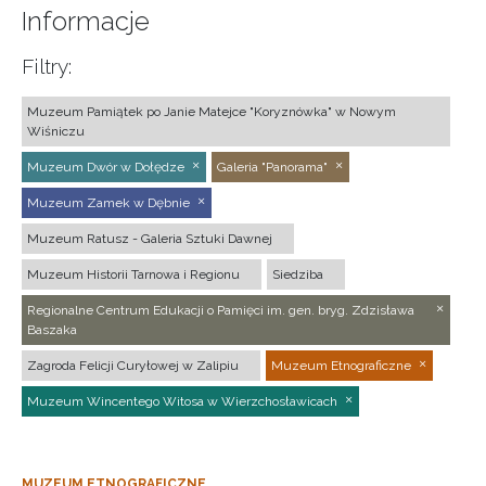
Informacje
Filtry:
Muzeum Pamiątek po Janie Matejce "Koryznówka" w Nowym
Wiśniczu
Muzeum Dwór w Dołędze
Galeria "Panorama"
Muzeum Zamek w Dębnie
Muzeum Ratusz - Galeria Sztuki Dawnej
Muzeum Historii Tarnowa i Regionu
Siedziba
Regionalne Centrum Edukacji o Pamięci im. gen. bryg. Zdzisława
Baszaka
Zagroda Felicji Curyłowej w Zalipiu
Muzeum Etnograficzne
Muzeum Wincentego Witosa w Wierzchosławicach
MUZEUM ETNOGRAFICZNE