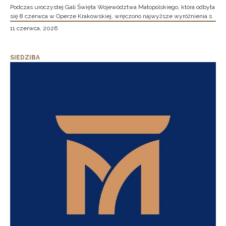
Podczas uroczystej Gali Święta Województwa Małopolskiego, która odbyła
się 8 czerwca w Operze Krakowskiej, wręczono najwyższe wyróżnienia s
11 czerwca, 2026
SIEDZIBA