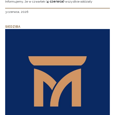
Informujemy, że w czwartek (
4 czerwca)
wszystkie oddziały
3 czerwca, 2026
SIEDZIBA