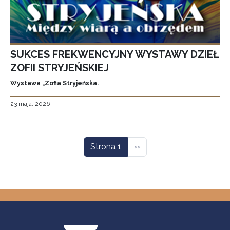
SUKCES FREKWENCYJNY WYSTAWY DZIEŁ
ZOFII STRYJEŃSKIEJ
Wystawa „Zofia Stryjeńska.
23 maja, 2026
Stronicowanie
Następna strona
Strona 1
››