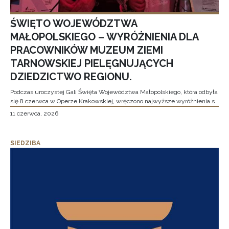
ŚWIĘTO WOJEWÓDZTWA
MAŁOPOLSKIEGO – WYRÓŻNIENIA DLA
PRACOWNIKÓW MUZEUM ZIEMI
TARNOWSKIEJ PIELĘGNUJĄCYCH
DZIEDZICTWO REGIONU.
Podczas uroczystej Gali Święta Województwa Małopolskiego, która odbyła
się 8 czerwca w Operze Krakowskiej, wręczono najwyższe wyróżnienia s
11 czerwca, 2026
SIEDZIBA