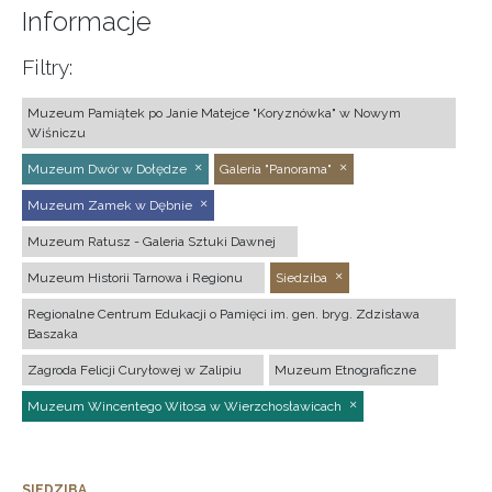
Informacje
Filtry:
Muzeum Pamiątek po Janie Matejce "Koryznówka" w Nowym
Wiśniczu
Muzeum Dwór w Dołędze
Galeria "Panorama"
Muzeum Zamek w Dębnie
Muzeum Ratusz - Galeria Sztuki Dawnej
Muzeum Historii Tarnowa i Regionu
Siedziba
Regionalne Centrum Edukacji o Pamięci im. gen. bryg. Zdzisława
Baszaka
Zagroda Felicji Curyłowej w Zalipiu
Muzeum Etnograficzne
Muzeum Wincentego Witosa w Wierzchosławicach
SIEDZIBA