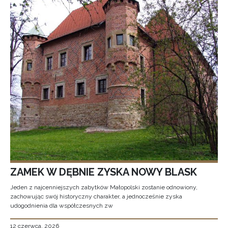
ZAMEK W DĘBNIE ZYSKA NOWY BLASK
Jeden z najcenniejszych zabytków Małopolski zostanie odnowiony,
zachowując swój historyczny charakter, a jednocześnie zyska
udogodnienia dla współczesnych zw
12 czerwca, 2026