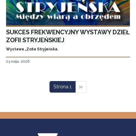
SUKCES FREKWENCYJNY WYSTAWY DZIEŁ
ZOFII STRYJEŃSKIEJ
Wystawa „Zofia Stryjeńska.
23 maja, 2026
Stronicowanie
Następna strona
Strona 1
››