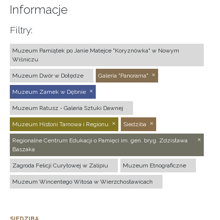
Informacje
Filtry:
Muzeum Pamiątek po Janie Matejce "Koryznówka" w Nowym
Wiśniczu
Muzeum Dwór w Dołędze
Galeria "Panorama"
Muzeum Zamek w Dębnie
Muzeum Ratusz - Galeria Sztuki Dawnej
Muzeum Historii Tarnowa i Regionu
Siedziba
Regionalne Centrum Edukacji o Pamięci im. gen. bryg. Zdzisława
Baszaka
Zagroda Felicji Curyłowej w Zalipiu
Muzeum Etnograficzne
Muzeum Wincentego Witosa w Wierzchosławicach
SIEDZIBA