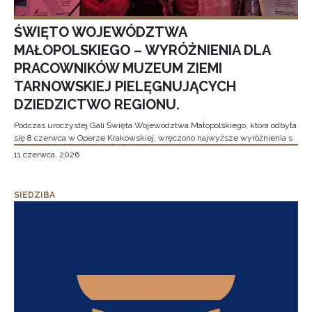
ŚWIĘTO WOJEWÓDZTWA
MAŁOPOLSKIEGO – WYRÓŻNIENIA DLA
PRACOWNIKÓW MUZEUM ZIEMI
TARNOWSKIEJ PIELĘGNUJĄCYCH
DZIEDZICTWO REGIONU.
Podczas uroczystej Gali Święta Województwa Małopolskiego, która odbyła
się 8 czerwca w Operze Krakowskiej, wręczono najwyższe wyróżnienia s
11 czerwca, 2026
SIEDZIBA