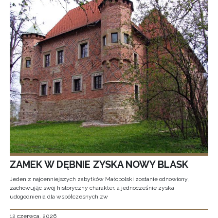
ZAMEK W DĘBNIE ZYSKA NOWY BLASK
Jeden z najcenniejszych zabytków Małopolski zostanie odnowiony,
zachowując swój historyczny charakter, a jednocześnie zyska
udogodnienia dla współczesnych zw
12 czerwca, 2026