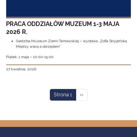
PRACA ODDZIAŁÓW MUZEUM 1-3 MAJA
2026 R.
Siedziba Muzeum Ziemi Tarnowskiej – wystawa „Zofia Stryjeńska.
Między wiarą a obrzędem”
Piątek, 1 maja – 10:00-15:00
27 kwietnia, 2026
Stronicowanie
Następna strona
Strona 1
››