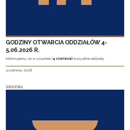
GODZINY OTWARCIA ODDZIAŁÓW 4-
5.06.2026 R.
Informujemy, że w czwartek (
4 czerwca)
wszystkie oddziały
3 czerwca, 2026
SIEDZIBA