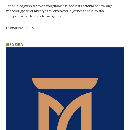
Jeden z najcenniejszych zabytków Małopolski zostanie odnowiony,
zachowując swój historyczny charakter, a jednocześnie zyska
udogodnienia dla współczesnych zw
12 czerwca, 2026
SIEDZIBA