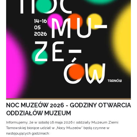
NOC MUZEÓW 2026 - GODZINY OTWARCIA
ODDZIAŁÓW MUZEUM
Informujemy, że w sobotę 16 maja 2026 r. oddziały Muzeum Ziemi
Tarnowskiej biorące udział w „Nocy Muzeów” będą czynne w
następujących godzinach: