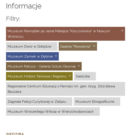
Informacje
Filtry:
Muzeum Pamiątek po Janie Matejce "Koryznówka" w Nowym
Wiśniczu
Muzeum Dwór w Dołędze
Galeria "Panorama"
Muzeum Zamek w Dębnie
Muzeum Ratusz - Galeria Sztuki Dawnej
Muzeum Historii Tarnowa i Regionu
Siedziba
Regionalne Centrum Edukacji o Pamięci im. gen. bryg. Zdzisława
Baszaka
Zagroda Felicji Curyłowej w Zalipiu
Muzeum Etnograficzne
Muzeum Wincentego Witosa w Wierzchosławicach
SIEDZIBA