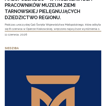
PRACOWNIKÓW MUZEUM ZIEMI
TARNOWSKIEJ PIELĘGNUJĄCYCH
DZIEDZICTWO REGIONU.
Podczas uroczystej Gali Święta Województwa Małopolskiego, która odbyła
się 8 czerwca w Operze Krakowskiej, wręczono najwyższe wyróżnienia s
11 czerwca, 2026
SIEDZIBA