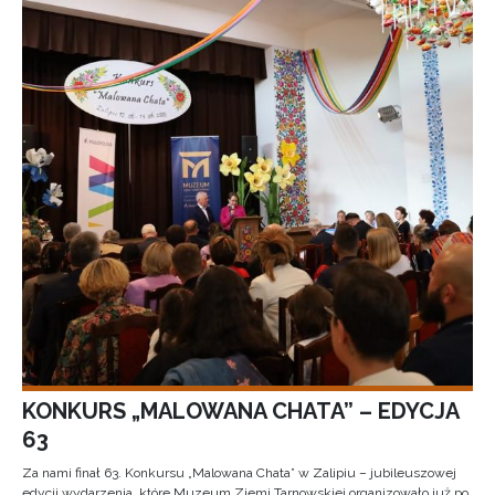
KONKURS „MALOWANA CHATA” – EDYCJA
63
Za nami finał 63. Konkursu „Malowana Chata” w Zalipiu – jubileuszowej
edycji wydarzenia, które Muzeum Ziemi Tarnowskiej organizowało już po