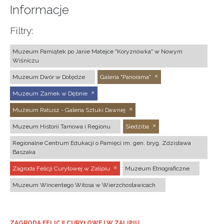
Informacje
Filtry:
Muzeum Pamiątek po Janie Matejce "Koryznówka" w Nowym
Wiśniczu
Muzeum Dwór w Dołędze
Galeria "Panorama"
Muzeum Zamek w Dębnie
Muzeum Ratusz - Galeria Sztuki Dawnej
Muzeum Historii Tarnowa i Regionu
Siedziba
Regionalne Centrum Edukacji o Pamięci im. gen. bryg. Zdzisława
Baszaka
Zagroda Felicji Curyłowej w Zalipiu
Muzeum Etnograficzne
Muzeum Wincentego Witosa w Wierzchosławicach
ZAGRODA FELICJI CURYŁOWEJ W ZALIPIU