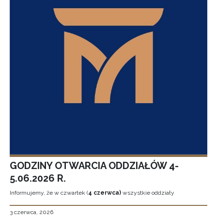
GODZINY OTWARCIA ODDZIAŁÓW 4-
5.06.2026 R.
Informujemy, że w czwartek (
4 czerwca)
wszystkie oddziały
3 czerwca, 2026