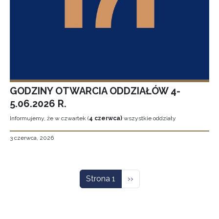
GODZINY OTWARCIA ODDZIAŁÓW 4-
5.06.2026 R.
Informujemy, że w czwartek (
4 czerwca)
wszystkie oddziały
3 czerwca, 2026
Stronicowanie
Następna strona
Strona 1
››